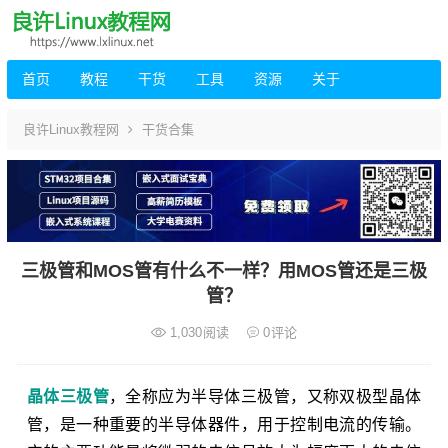
首页
教程
干货
工具
资源
关于
良许Linux教程网
干货合集
三极管和MOS管有什么不一样？用MOS管还是三极
管？
1,030
阅读
0
评论
晶体三极管
，全称应为半导体三极管，又称双极型晶体
管，是一种重要的半导体器件，用于控制电流的传输。