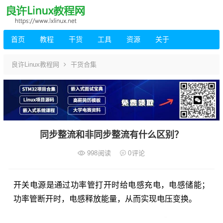
首页
教程
干货
工具
资源
关于
良许Linux教程网
干货合集
同步整流和非同步整流有什么区别？
998
阅读
0
评论
开关电源是通过功率管打开时给电感充电，电感储能；
功率管断开时，电感释放能量，从而实现电压变换。