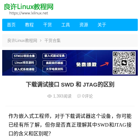
首页
教程
干货
工具
资源
关于
良许Linux教程网
干货合集
下载调试接口 SWD 和 JTAG的区别
1,393
阅读
0
评论
作为嵌入式工程师，对于下载调试器这个设备，你可能
已经有所了解，但你是否真正理解其中SWD和JTAG接
口的含义和区别呢？