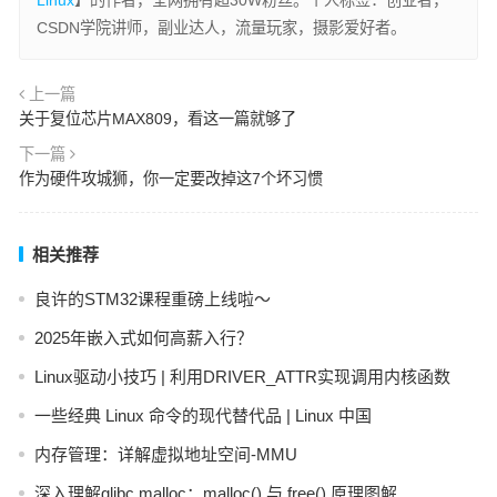
CSDN学院讲师，副业达人，流量玩家，摄影爱好者。
上一篇
关于复位芯片MAX809，看这一篇就够了
下一篇
作为硬件攻城狮，你一定要改掉这7个坏习惯
相关推荐
良许的STM32课程重磅上线啦～
2025年嵌入式如何高薪入行？
Linux驱动小技巧 | 利用DRIVER_ATTR实现调用内核函数
一些经典 Linux 命令的现代替代品 | Linux 中国
内存管理：详解虚拟地址空间-MMU
深入理解glibc malloc：malloc() 与 free() 原理图解