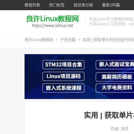
教程列表
热门标签
按目录分类
最新100篇
专注Linux学习教程的网站
分享Linux入门及进阶、L
良许Linux教程网
干货合集
实用 | 获取单片机代码运行
实用 | 获取
作者:
良许