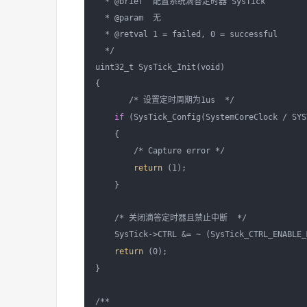
  * @brief  配置系统滴答定时器 SysTick

  * @param  无

  * @retval 1 = failed, 0 = successful

  */

uint32_t SysTick_Init(void)

{

       /* 设置定时周期为1us  */

if
 (SysTick_Config(SystemCoreClock / SYS
    { 

        /* Capture error */ 

return
 (1);

    }

    /* 关闭滴答定时器且禁止中断  */

    SysTick->CTRL &= ~ (SysTick_CTRL_ENABLE_
return
 (0);

}

/**
