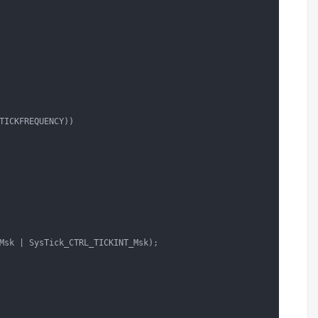
TICKFREQUENCY)) 

Msk | SysTick_CTRL_TICKINT_Msk);                                 