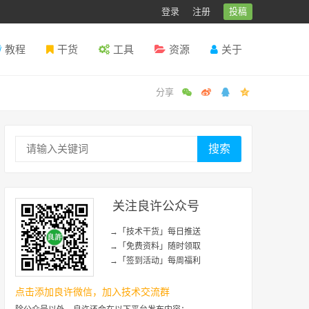
登录
注册
投稿
教程
干货
工具
资源
关于
搜索
关注良许公众号
→「技术干货」每日推送
→「免费资料」随时领取
→「签到活动」每周福利
点击添加良许微信，加入技术交流群