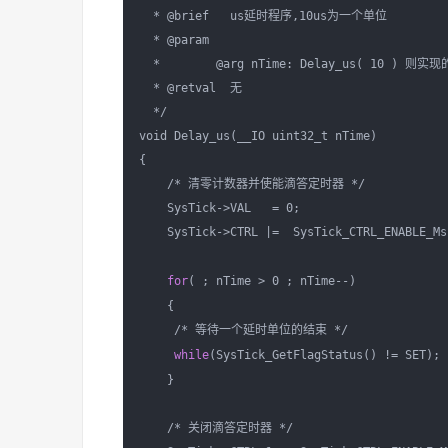
  * @brief   us延时程序,10us为一个单位

  * @param  

  *        @arg nTime: Delay_us( 10 ) 则实现
  * @retval  无

  */

void Delay_us(__IO uint32_t nTime)

{     

    /* 清零计数器并使能滴答定时器 */  

    SysTick->VAL   = 0;  

    SysTick->CTRL |=  SysTick_CTRL_ENABLE_Msk
for
( ; nTime > 0 ; nTime--)

    {

     /* 等待一个延时单位的结束 */

while
(SysTick_GetFlagStatus() != SET);

    }

    /* 关闭滴答定时器 */
