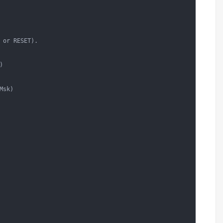
 or RESET).

 

sk) 
