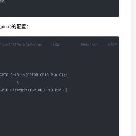
k;

pio.c)的配置：
"stm32f10x.h"
#define     LOW          0
#define     HIGH         
GPIO_SetBits(GPIOB,GPIO_Pin_0);\

        \

GPIO_ResetBits(GPIOB,GPIO_Pin_0)
