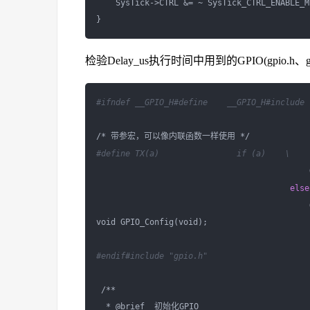
    SysTick->CTRL &= ~ SysTick_CTRL_ENABLE_Ms
检验Delay_us执行时间中用到的GPIO(gpio.h、g
#ifndef __GPIO_H
#define    __GPIO_H
#include 
#define TX(a)                if (a)    \
                                            
else
                                            
void GPIO_Config(void);

#endif
#include "gpio.h"   
 /**

  * @brief  初始化GPIO
