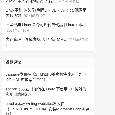
2025年嵌入式如何高薪入行？
2025年4月5日
Linux驱动小技巧 | 利用DRIVER_ATTR实现调用
内核函数
2024年5月10日
一些经典 Linux 命令的现代替代品 | Linux 中国
2024年5月10日
内存管理：详解虚拟地址空间-MMU
2024年5月10
日
近期评论
yangajie
发表在《
STM32F0单片机快速入门九 用
I2C HAL 库读写24C02
》
zbcode
发表在《
如何在 Linux 下使用 TC 优雅的
实现网络限流
》
good essay writing websites
发表在
《
Linux（Ubuntu 20.04）安装Microsoft Edge浏览
器
》