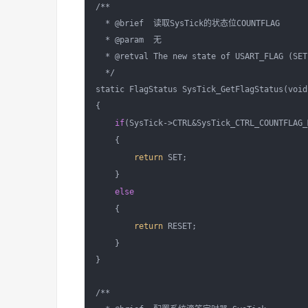
/**

  * @brief  读取SysTick的状态位COUNTFLAG

  * @param  无

  * @retval The new state of USART_FLAG (SET
  */

static FlagStatus SysTick_GetFlagStatus(void)
{

if
(SysTick->CTRL&SysTick_CTRL_COUNTFLAG_M
    {

return
 SET;

    }

else
    {

return
 RESET;

    }

}

/**
