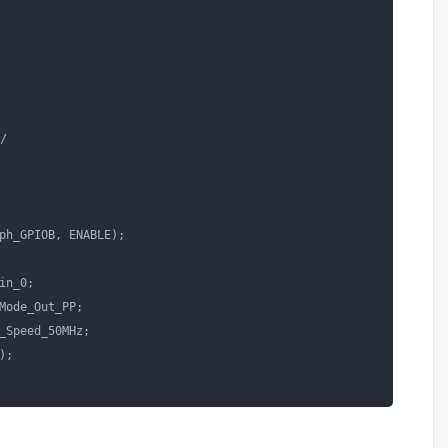


ph_GPIOB, ENABLE); 

in_0;    

Mode_Out_PP;     

_Speed_50MHz; 

;    
