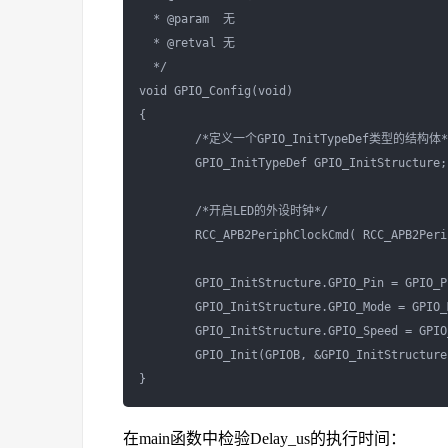
  * @param  无

  * @retval 无

  */

void GPIO_Config(void)

{        

        /*定义一个GPIO_InitTypeDef类型的结构体*/
        GPIO_InitTypeDef GPIO_InitStructure;

        /*开启LED的外设时钟*/

        RCC_APB2PeriphClockCmd( RCC_APB2Peri
        GPIO_InitStructure.GPIO_Pin = GPIO_P
        GPIO_InitStructure.GPIO_Mode = GPIO_
        GPIO_InitStructure.GPIO_Speed = GPIO
        GPIO_Init(GPIOB, &GPIO_InitStructure)
在main函数中检验Delay_us的执行时间：