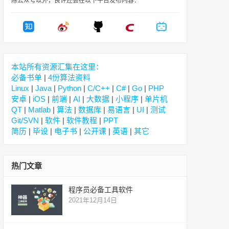
除公众号以外，良许还会在以下平台发布内容：
本站所有资源汇集在这里：
必备书单
|
4份算法资料
Linux
|
Java
|
Python
|
C/C++
|
C#
|
Go
|
PHP
安卓
|
iOS
|
前端
|
AI
|
大数据
|
小程序
|
单片机
QT
|
Matlab
|
算法
|
数据库
|
易语言
|
UI
|
测试
Git/SVN
|
软件
|
软件教程
|
PPT
简历
|
毕设
|
电子书
|
公开课
|
英语
|
其它
热门文章
程序员必备工具软件
2021年12月14日