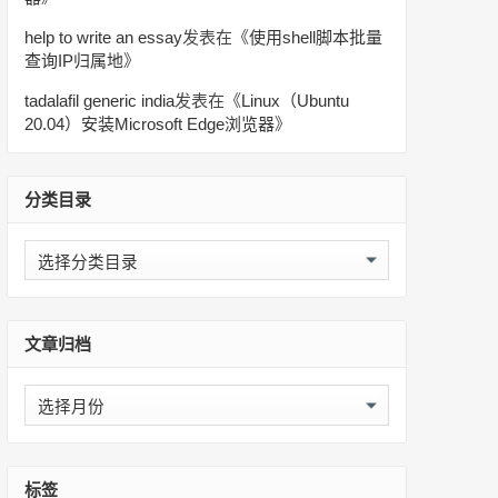
help to write an essay
发表在《
使用shell脚本批量
查询IP归属地
》
tadalafil generic india
发表在《
Linux（Ubuntu
20.04）安装Microsoft Edge浏览器
》
分类目录
分
类
目
录
文章归档
                 

文
章
归
档
标签