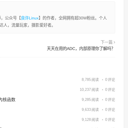
程师，公众号【
良许Linux
】的作者，全网拥有超30W粉丝。个人
业达人，流量玩家，摄影爱好者。
下一篇
天天在用的ADC，内部原理你了解吗？
8,785
阅读
0
评论
10,237
阅读
0
评论
用内核函数
9,285
阅读
0
评论
9,633
阅读
0
评论
9,128
阅读
0
评论