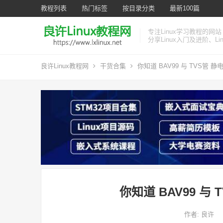
教程列表
热门标签
按目录分类
最新100篇
专注Linux学习教程的网站
分享Linux入门及进阶、L
良许Linux教程网
干货合集
你知道 BAV99 与 TVS管 
你知道 BAV99 与
作者:
良许