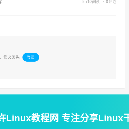
解
8,710
阅读
0
评论
，您必须先
登录
。
许Linux教程网 专注分享Linux