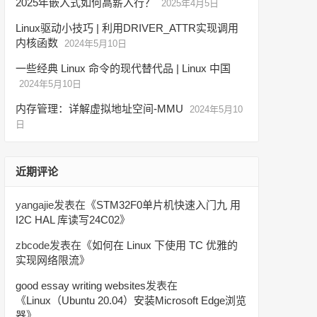
2025年嵌入式如何高薪入行？
2025年4月5日
Linux驱动小技巧 | 利用DRIVER_ATTR实现调用
内核函数
2024年5月10日
一些经典 Linux 命令的现代替代品 | Linux 中国
2024年5月10日
内存管理：详解虚拟地址空间-MMU
2024年5月10
日
近期评论
yangajie
发表在《
STM32F0单片机快速入门九 用
I2C HAL 库读写24C02
》
zbcode
发表在《
如何在 Linux 下使用 TC 优雅的
实现网络限流
》
good essay writing websites
发表在
《
Linux（Ubuntu 20.04）安装Microsoft Edge浏览
器
》