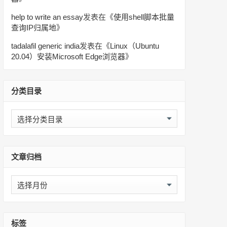
help to write an essay
发表在《
使用shell脚本批量
查询IP归属地
》
tadalafil generic india
发表在《
Linux（Ubuntu
20.04）安装Microsoft Edge浏览器
》
分类目录
分
类
目
录
文章归档
文
章
归
档
标签