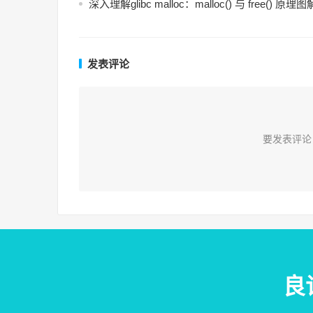
深入理解glibc malloc：malloc() 与 free() 原理图
发表评论
要发表评论
良