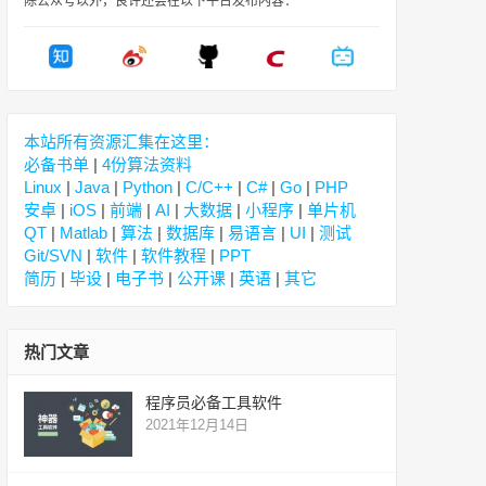
除公众号以外，良许还会在以下平台发布内容：
本站所有资源汇集在这里：
必备书单
|
4份算法资料
Linux
|
Java
|
Python
|
C/C++
|
C#
|
Go
|
PHP
安卓
|
iOS
|
前端
|
AI
|
大数据
|
小程序
|
单片机
QT
|
Matlab
|
算法
|
数据库
|
易语言
|
UI
|
测试
Git/SVN
|
软件
|
软件教程
|
PPT
简历
|
毕设
|
电子书
|
公开课
|
英语
|
其它
热门文章
程序员必备工具软件
2021年12月14日