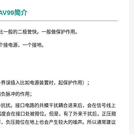
AV99简介
比一般的二极管快。一般做保护作用。
个接电源，一个接地。
外界误插入比如电源装置时，起保护作用）；
和负脉冲的作用；
导抗扰。接口电路的共模干扰耦合进来后，会在信号线上
压幅度会在接口处被箝位。但是，有了外来干扰后，正压箝
样，负压箝位在地上也会产生较大的噪声。所以通常建议