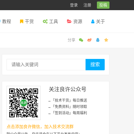
登录
注册
投稿
教程
干货
工具
资源
关于
搜索
关注良许公众号
→「技术干货」每日推送
→「免费资料」随时领取
→「签到活动」每周福利
点击添加良许微信，加入技术交流群