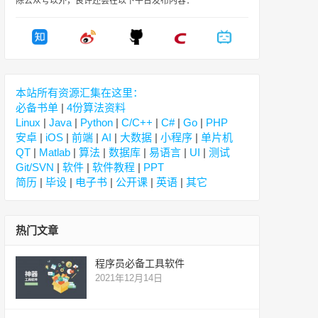
除公众号以外，良许还会在以下平台发布内容：
本站所有资源汇集在这里：
必备书单
|
4份算法资料
Linux
|
Java
|
Python
|
C/C++
|
C#
|
Go
|
PHP
安卓
|
iOS
|
前端
|
AI
|
大数据
|
小程序
|
单片机
QT
|
Matlab
|
算法
|
数据库
|
易语言
|
UI
|
测试
Git/SVN
|
软件
|
软件教程
|
PPT
简历
|
毕设
|
电子书
|
公开课
|
英语
|
其它
热门文章
程序员必备工具软件
2021年12月14日