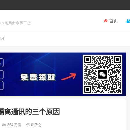
首页
inux常用命令等干货
原因
需要隔离通讯的三个原因
864
阅读
0
评论