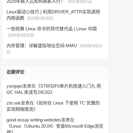
2025年嵌入式如何高薪入行？
2025年4月5日
Linux驱动小技巧 | 利用DRIVER_ATTR实现调用
内核函数
2024年5月10日
一些经典 Linux 命令的现代替代品 | Linux 中国
2024年5月10日
内存管理：详解虚拟地址空间-MMU
2024年5月10
日
近期评论
yangajie
发表在《
STM32F0单片机快速入门九 用
I2C HAL 库读写24C02
》
zbcode
发表在《
如何在 Linux 下使用 TC 优雅的
实现网络限流
》
good essay writing websites
发表在
《
Linux（Ubuntu 20.04）安装Microsoft Edge浏览
器
》