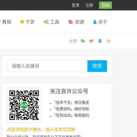
登录
注册
投稿
教程
干货
工具
资源
关于
搜索
关注良许公众号
→「技术干货」每日推送
→「免费资料」随时领取
→「签到活动」每周福利
点击添加良许微信，加入技术交流群