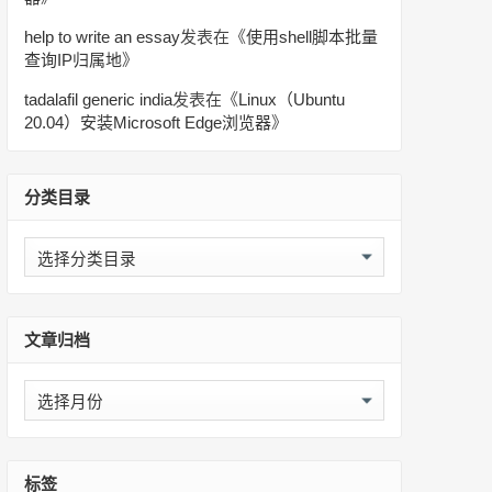
help to write an essay
发表在《
使用shell脚本批量
查询IP归属地
》
tadalafil generic india
发表在《
Linux（Ubuntu
20.04）安装Microsoft Edge浏览器
》
分类目录
分
类
目
录
文章归档
文
章
归
档
标签