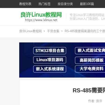
教程列表
热门标签
按目录分类
最新100篇
专注Linux学习教程的网站
分享Linux入门及进阶、L
良许Linux教程网
干货合集
RS-485需要隔离通讯的三个
RS-485
作者:
良许