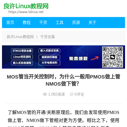
首页
教程
干货
工具
资源
关于
良许Linux教程网
干货合集
MOS管当开关控制时，为什么一般用PMOS做上管
NMOS做下管？
1,082
阅读
0
评论
了解MOS管的开通/关断原理后，我们会发现使用PMOS
做上管、NMOS做下管相对更为方便。相比之下，使用