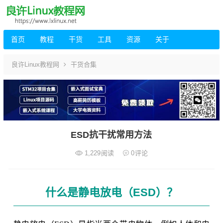
首页
教程
干货
工具
资源
关于
良许Linux教程网
干货合集
ESD抗干扰常用方法
1,229
阅读
0
评论
什么是静电放电（ESD）？