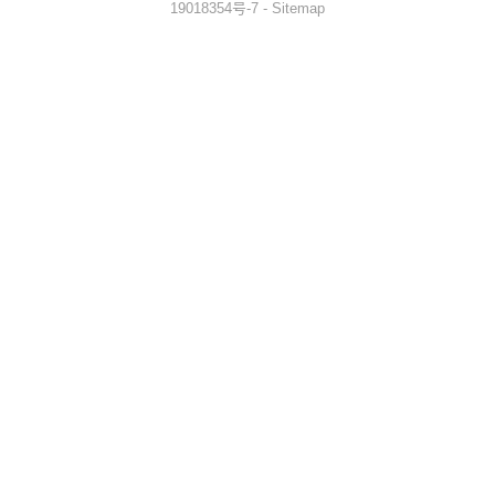
19018354号-7
-
Sitemap