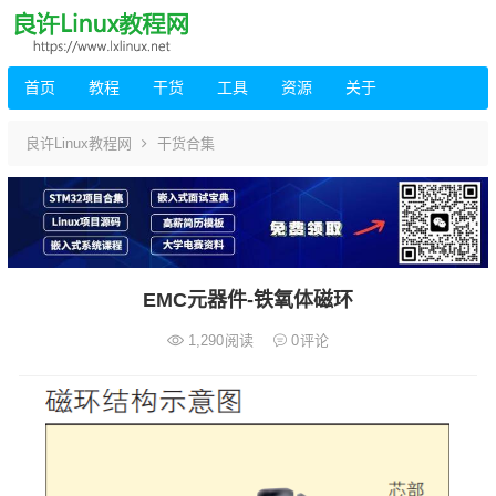
首页
教程
干货
工具
资源
关于
良许Linux教程网
干货合集
EMC元器件-铁氧体磁环
1,290
阅读
0
评论