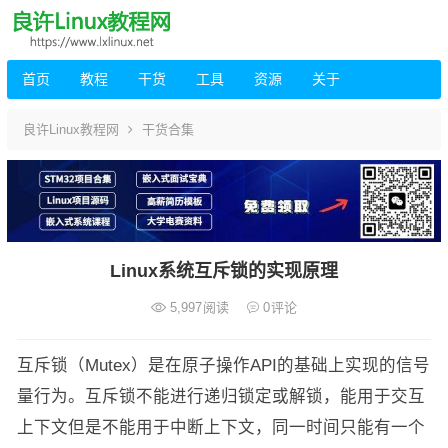
首页
教程
干货
工具
资源
关于
良许Linux教程网
干货合集
Linux系统互斥锁的实现原理
5,997
阅读
0
评论
互斥锁（Mutex）是在原子操作API的基础上实现的信号
量行为。互斥锁不能进行递归锁定或解锁，能用于交互
上下文但是不能用于中断上下文，同一时间只能有一个