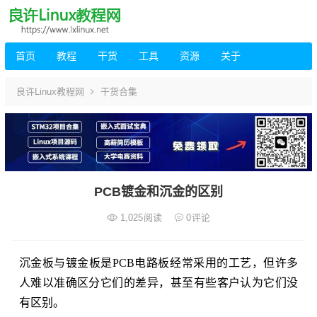
首页
教程
干货
工具
资源
关于
良许Linux教程网
干货合集
PCB镀金和沉金的区别
1,025
阅读
0
评论
沉金板与镀金板是PCB电路板经常采用的工艺，但许多
人难以准确区分它们的差异，甚至有些客户认为它们没
有区别。