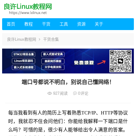
首页
教程
干货
工具
资源
关于
良许Linux教程网
干货合集
端口号都说不明白，别说自己懂网络！
927
阅读
0
评论
每当我看到有人的简历上写着熟悉TCP/IP、HTTP等协议
时，我就忍不住会问他们：你能给我解释一下端口是什
么吗？可惜的是，很少有人能够给出令人满意的答案。