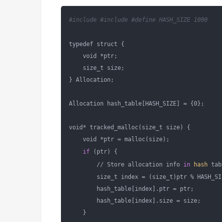
#include 
#include 
#define HASH_SIZE 1000
typedef struct {

    void *ptr;

    size_t size;

} Allocation;

Allocation hash_table[HASH_SIZE] = {0};

void* tracked_malloc(size_t size) {

    void *ptr = malloc(size);

if
 (ptr) {

        // Store allocation info 
in
hash
 tab
        size_t index = (size_t)ptr % HASH_SIZ
        hash_table[index].ptr = ptr;

        hash_table[index].size = size;

    }
