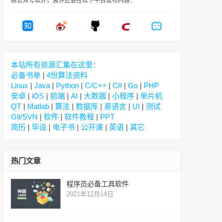
除公众号以外，良许还会在以下平台发布内容：
本站所有资源汇集在这里：
必备书单
|
4份算法资料
Linux
|
Java
|
Python
|
C/C++
|
C#
|
Go
|
PHP
安卓
|
iOS
|
前端
|
AI
|
大数据
|
小程序
|
单片机
QT
|
Matlab
|
算法
|
数据库
|
易语言
|
UI
|
测试
Git/SVN
|
软件
|
软件教程
|
PPT
简历
|
毕设
|
电子书
|
公开课
|
英语
|
其它
热门文章
程序员必备工具软件
2021年12月14日