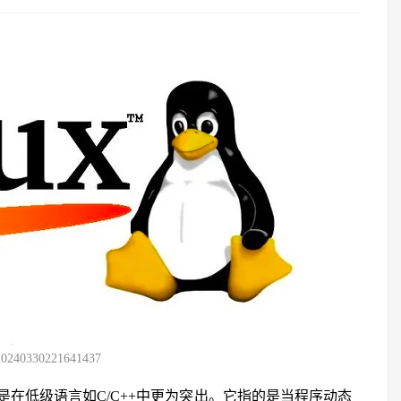
20240330221641437
在低级语言如C/C++中更为突出。它指的是当程序动态