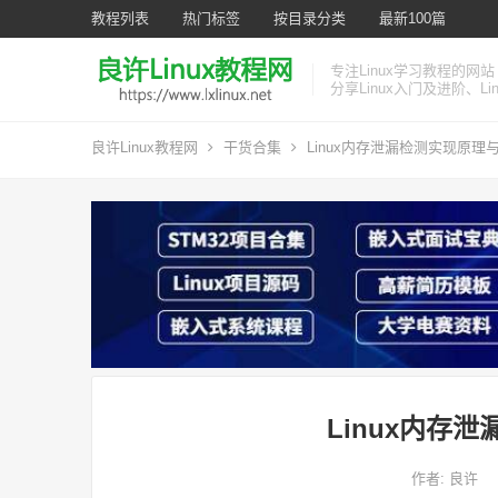
教程列表
热门标签
按目录分类
最新100篇
专注Linux学习教程的网站
分享Linux入门及进阶、L
良许Linux教程网
干货合集
Linux内存泄漏检测实现原理
Linux内存
作者:
良许