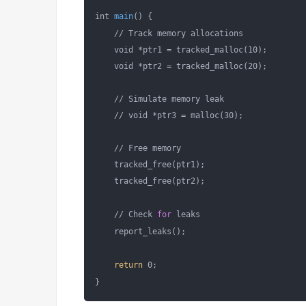
int 
main
() {

    // Track memory allocations

    void *ptr1 = tracked_malloc(10);

    void *ptr2 = tracked_malloc(20);

    // Simulate memory leak

    // void *ptr3 = malloc(30);

    // Free memory

    tracked_free(ptr1);

    tracked_free(ptr2);

    // Check 
for
 leaks

    report_leaks();

return
 0;
