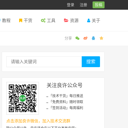
登录
注册
投稿
教程
干货
工具
资源
关于
搜索
关注良许公众号
→「技术干货」每日推送
→「免费资料」随时领取
→「签到活动」每周福利
点击添加良许微信，加入技术交流群