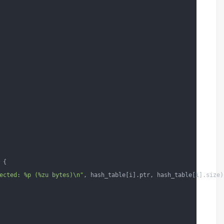
{

ected: %p (%zu bytes)\n"
, hash_table[i].ptr, hash_table[i].size);