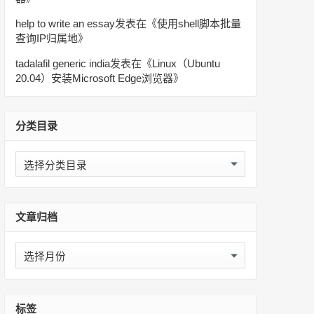
help to write an essay
发表在《
使用shell脚本批量
查询IP归属地
》
tadalafil generic india
发表在《
Linux（Ubuntu
20.04）安装Microsoft Edge浏览器
》
分类目录
分
类
目
录
文章归档
文
章
归
档
标签