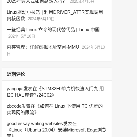
2025年嵌入式如何高薪入行？
2025年4月5日
Linux驱动小技巧 | 利用DRIVER_ATTR实现调用
内核函数
2024年5月10日
一些经典 Linux 命令的现代替代品 | Linux 中国
2024年5月10日
内存管理：详解虚拟地址空间-MMU
2024年5月10
日
近期评论
yangajie
发表在《
STM32F0单片机快速入门九 用
I2C HAL 库读写24C02
》
zbcode
发表在《
如何在 Linux 下使用 TC 优雅的
实现网络限流
》
good essay writing websites
发表在
《
Linux（Ubuntu 20.04）安装Microsoft Edge浏览
器
》