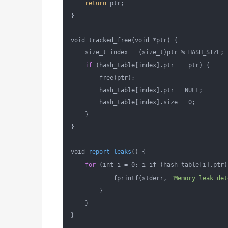
return
 ptr;

}

void tracked_free(void *ptr) {

    size_t index = (size_t)ptr % HASH_SIZE;

if
 (hash_table[index].ptr == ptr) {

        free(ptr);

        hash_table[index].ptr = NULL;

        hash_table[index].size = 0;

    }

}

void 
report_leaks
() {

for
 (int i = 0; i if (hash_table[i].ptr) 
            fprintf(stderr, 
"Memory leak det
        }

    }

}
