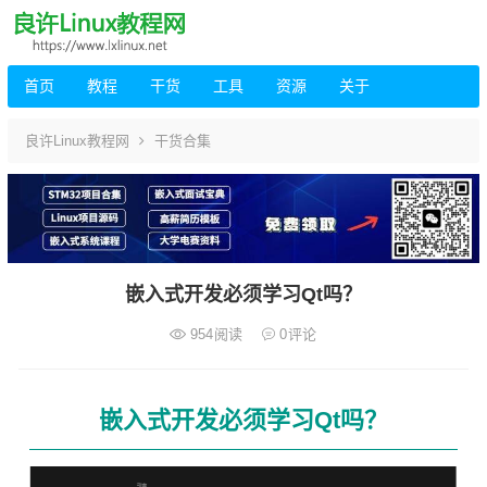
首页
教程
干货
工具
资源
关于
良许Linux教程网
干货合集
嵌入式开发必须学习Qt吗？
954
阅读
0
评论
嵌入式开发必须学习Qt吗？