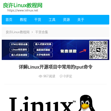
首页
教程
干货
工具
资源
关于
良许Linux教程网
干货合集
详解Linux开源项目中常用的tput命令
967
阅读
0
评论