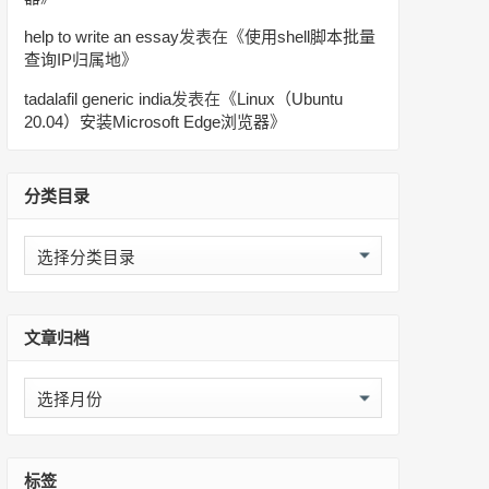
help to write an essay
发表在《
使用shell脚本批量
查询IP归属地
》
tadalafil generic india
发表在《
Linux（Ubuntu
20.04）安装Microsoft Edge浏览器
》
分类目录
分
类
目
录
文章归档
文
章
归
档
标签