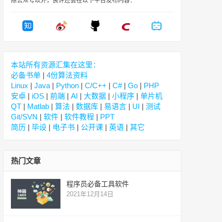
除公众号以外，良许还会在以下平台发布内容：
本站所有资源汇集在这里：
必备书单
|
4份算法资料
Linux
|
Java
|
Python
|
C/C++
|
C#
|
Go
|
PHP
安卓
|
iOS
|
前端
|
AI
|
大数据
|
小程序
|
单片机
QT
|
Matlab
|
算法
|
数据库
|
易语言
|
UI
|
测试
Git/SVN
|
软件
|
软件教程
|
PPT
简历
|
毕设
|
电子书
|
公开课
|
英语
|
其它
热门文章
程序员必备工具软件
2021年12月14日