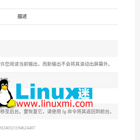
20240321194624407