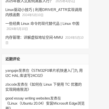
2025年嵌入式如何高薪入行？
2025年4月5日
Linux驱动小技巧 | 利用DRIVER_ATTR实现调用
内核函数
2024年5月10日
一些经典 Linux 命令的现代替代品 | Linux 中国
2024年5月10日
内存管理：详解虚拟地址空间-MMU
2024年5月10
日
近期评论
yangajie
发表在《
STM32F0单片机快速入门九 用
I2C HAL 库读写24C02
》
zbcode
发表在《
如何在 Linux 下使用 TC 优雅的
实现网络限流
》
good essay writing websites
发表在
《
Linux（Ubuntu 20.04）安装Microsoft Edge浏览
器
》