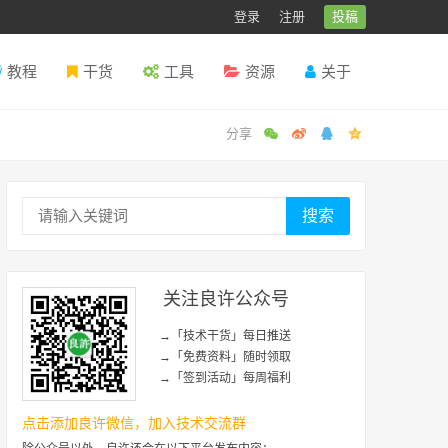
登录
注册
投稿
教程
干货
工具
资源
关于
搜索
关注良许公众号
→「技术干货」每日推送
→「免费资料」随时领取
→「签到活动」每周福利
点击添加良许微信，加入技术交流群