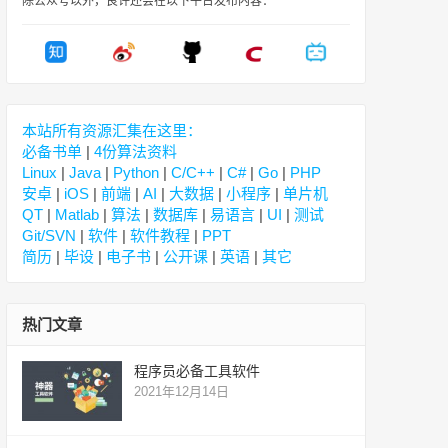
除公众号以外，良许还会在以下平台发布内容：
本站所有资源汇集在这里：
必备书单
|
4份算法资料
Linux
|
Java
|
Python
|
C/C++
|
C#
|
Go
|
PHP
安卓
|
iOS
|
前端
|
AI
|
大数据
|
小程序
|
单片机
QT
|
Matlab
|
算法
|
数据库
|
易语言
|
UI
|
测试
Git/SVN
|
软件
|
软件教程
|
PPT
简历
|
毕设
|
电子书
|
公开课
|
英语
|
其它
热门文章
程序员必备工具软件
2021年12月14日