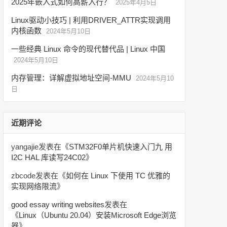
2025年嵌入式如何高薪入行？
2025年4月5日
Linux驱动小技巧 | 利用DRIVER_ATTR实现调用
内核函数
2024年5月10日
一些经典 Linux 命令的现代替代品 | Linux 中国
2024年5月10日
内存管理：详解虚拟地址空间-MMU
2024年5月10
日
近期评论
yangajie
发表在《
STM32F0单片机快速入门九 用
I2C HAL 库读写24C02
》
zbcode
发表在《
如何在 Linux 下使用 TC 优雅的
实现网络限流
》
good essay writing websites
发表在
《
Linux（Ubuntu 20.04）安装Microsoft Edge浏览
器
》