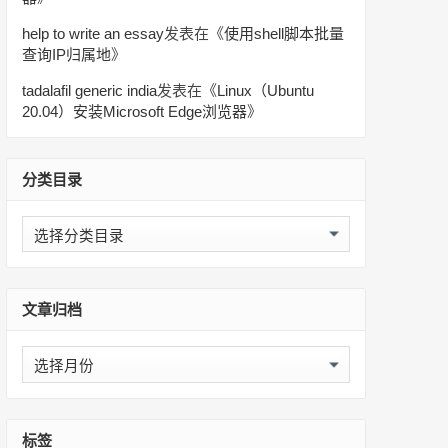
help to write an essay
发表在《
使用shell脚本批量
查询IP归属地
》
tadalafil generic india
发表在《
Linux（Ubuntu
20.04）安装Microsoft Edge浏览器
》
分类目录
分
类
目
录
文章归档
文
章
归
档
标签