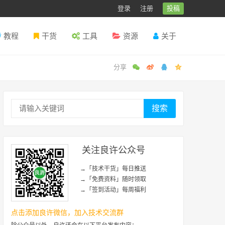
登录
注册
投稿
教程
干货
工具
资源
关于
搜索
关注良许公众号
→「技术干货」每日推送
→「免费资料」随时领取
→「签到活动」每周福利
点击添加良许微信，加入技术交流群