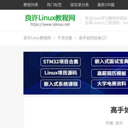
教程列表
热门标签
按目录分类
最新100篇
专注Linux学习教程的网站
分享Linux入门及进阶、L
良许Linux教程网
干货合集
高手如何玩串口？
高手
作者:
良许