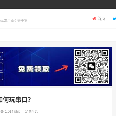
首页
inux常用命令等干货
如何玩串口？
1,014
阅读
0
评论