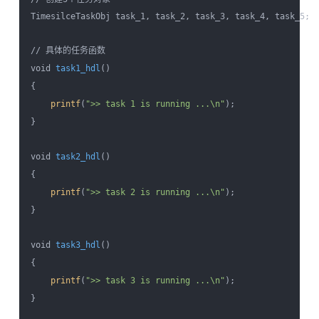
TimesilceTaskObj task_1, task_2, task_3, task_4, task_5;

// 具体的任务函数

void 
task1_hdl
()

{

printf
(
">> task 1 is running ...\n"
);

}

void 
task2_hdl
()

{

printf
(
">> task 2 is running ...\n"
);

}

void 
task3_hdl
()

{

printf
(
">> task 3 is running ...\n"
);

}
