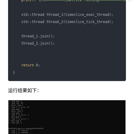
    std::thread thread_1(timeslice_exec_thread);

    std::thread thread_2(timeslice_tick_thread);

    thread_1.join();

    thread_2.join();

return
 0;

运行结果如下：