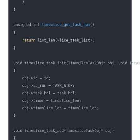
    }

}

unsigned int 
timeslice_get_task_num
()

{

return
 list_len(×lice_task_list);

}

void timeslice_task_init(TimesilceTaskObj* obj, void (*tas
{

    obj->id = id;

    obj->is_run = TASK_STOP;

    obj->task_hdl = task_hdl;

    obj->timer = timeslice_len;

    obj->timeslice_len = timeslice_len;

}

void timeslice_task_add(TimesilceTaskObj* obj)

{
