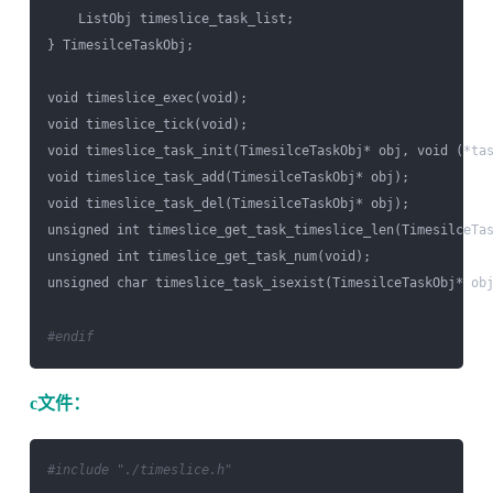
    ListObj timeslice_task_list;

} TimesilceTaskObj;

void timeslice_exec(void);

void timeslice_tick(void);

void timeslice_task_init(TimesilceTaskObj* obj, void (*tas
void timeslice_task_add(TimesilceTaskObj* obj);

void timeslice_task_del(TimesilceTaskObj* obj);

unsigned int timeslice_get_task_timeslice_len(TimesilceTas
unsigned int timeslice_get_task_num(void);

unsigned char timeslice_task_isexist(TimesilceTaskObj* obj
#endif
c文件：
#include "./timeslice.h"