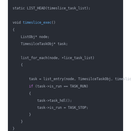
static LIST_HEAD(timeslice_task_list);

void 
timeslice_exec
()

{

    ListObj* node;

    TimesilceTaskObj* task;

    list_for_each(node, ×lice_task_list)

    {

        task = list_entry(node, TimesilceTaskObj, timeslic
if
 (task->is_run == TASK_RUN)

        {

            task->task_hdl();

            task->is_run = TASK_STOP;

        }

    }

}
