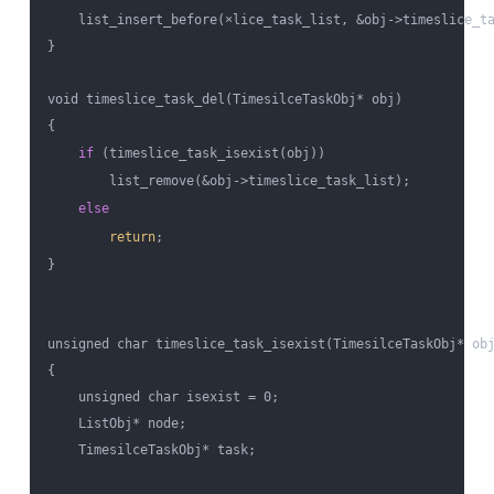
    list_insert_before(×lice_task_list, &obj->timeslice_ta
}

void timeslice_task_del(TimesilceTaskObj* obj)

{

if
 (timeslice_task_isexist(obj))

        list_remove(&obj->timeslice_task_list);

else
return
;

}

unsigned char timeslice_task_isexist(TimesilceTaskObj* obj
{

    unsigned char isexist = 0;

    ListObj* node;

    TimesilceTaskObj* task;
