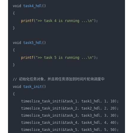
void 
task4_hdl
()

{

printf
(
">> task 4 is running ...\n"
);

}

void 
task5_hdl
()

{

printf
(
">> task 5 is running ...\n"
);

}

// 初始化任务对象，并且将任务添加到时间片轮询调度中

void 
task_init
()

{

    timeslice_task_init(&task_1, task1_hdl, 1, 10);

    timeslice_task_init(&task_2, task2_hdl, 2, 20);

    timeslice_task_init(&task_3, task3_hdl, 3, 30);

    timeslice_task_init(&task_4, task4_hdl, 4, 40);

    timeslice_task_init(&task_5, task5_hdl, 5, 50);
