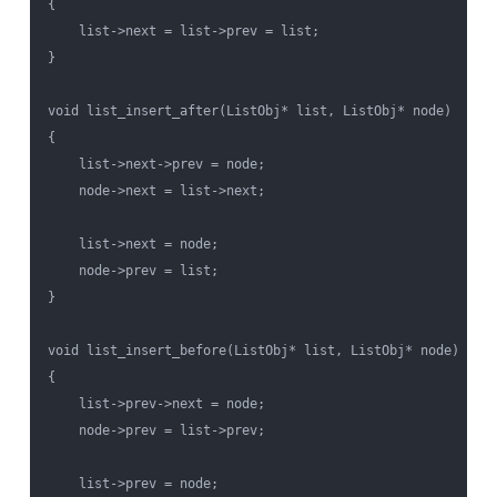
{

    list->next = list->prev = list;

}

void list_insert_after(ListObj* list, ListObj* node)

{

    list->next->prev = node;

    node->next = list->next;

    list->next = node;

    node->prev = list;

}

void list_insert_before(ListObj* list, ListObj* node)

{

    list->prev->next = node;

    node->prev = list->prev;

    list->prev = node;
