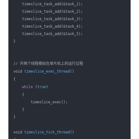
    timeslice_task_add(&task_1);

    timeslice_task_add(&task_2);

    timeslice_task_add(&task_3);

    timeslice_task_add(&task_4);

    timeslice_task_add(&task_5);

}

// 开两个线程模拟在单片机上的运行过程

void 
timeslice_exec_thread
()

{

while
 (
true
)

    {

        timeslice_exec();

    }

}

void 
timeslice_tick_thread
()
