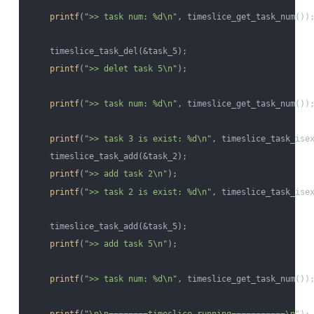
printf
(
">> task num: %d\n"
, timeslice_get_task_num());
    timeslice_task_del(&task_5);

printf
(
">> delet task 5\n"
);

printf
(
">> task num: %d\n"
, timeslice_get_task_num());
printf
(
">> task 3 is exist: %d\n"
, timeslice_task_isex
    timeslice_task_add(&task_2);

printf
(
">> add task 2\n"
);

printf
(
">> task 2 is exist: %d\n"
, timeslice_task_isex
    timeslice_task_add(&task_5);

printf
(
">> add task 5\n"
);

printf
(
">> task num: %d\n"
, timeslice_get_task_num());
printf
(
"\n\n========timeslice running===========\n"
);
