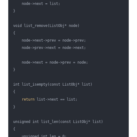
    node->next = list;

}

void list_remove(ListObj* node)

{

    node->next->prev = node->prev;

    node->prev->next = node->next;

    node->next = node->prev = node;

}

int list_isempty(const ListObj* list)

{

return
 list->next == list;

}

unsigned int list_len(const ListObj* list)

{

    unsigned int len = 0;
