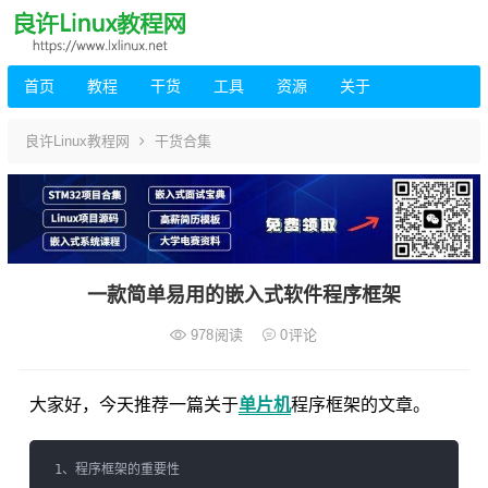
首页
教程
干货
工具
资源
关于
良许Linux教程网
干货合集
一款简单易用的嵌入式软件程序框架
978
阅读
0
评论
大家好，今天推荐一篇关于
单片机
程序框架的文章。