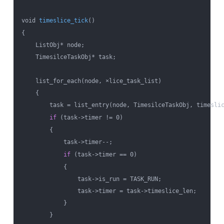
void 
timeslice_tick
()

{

    ListObj* node;

    TimesilceTaskObj* task;

    list_for_each(node, ×lice_task_list)

    {

        task = list_entry(node, TimesilceTaskObj, timeslic
if
 (task->timer != 0)

        {

            task->timer--;

if
 (task->timer == 0)

            {

                task->is_run = TASK_RUN;

                task->timer = task->timeslice_len;

            }

        }
