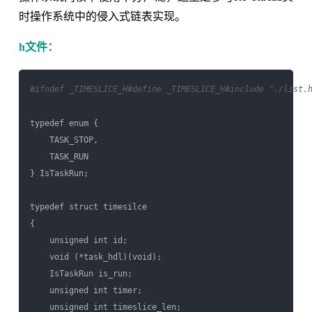
时操作系统中的侵入式链表实现。
h文件：
#ifndef _TIMESLICE_H
#define _TIMESLICE_H
#include "./list.
typedef enum {

    TASK_STOP,

    TASK_RUN

} IsTaskRun;

typedef struct timesilce

{

    unsigned int id;

    void (*task_hdl)(void);

    IsTaskRun is_run;

    unsigned int timer;

    unsigned int timeslice_len;
