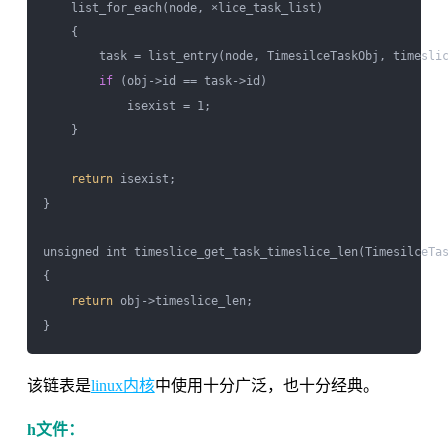
    list_for_each(node, ×lice_task_list)

    {

        task = list_entry(node, TimesilceTaskObj, timeslic
if
 (obj->id == task->id)

            isexist = 1;

    }

return
 isexist;

}

unsigned int timeslice_get_task_timeslice_len(TimesilceTas
{

return
 obj->timeslice_len;

该链表是
linux内核
中使用十分广泛，也十分经典。
h文件：