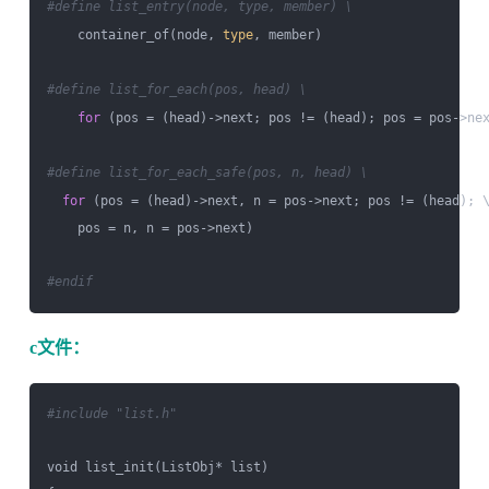
#define list_entry(node, type, member) \
    container_of(node, 
type
, member)

#define list_for_each(pos, head) \
for
 (pos = (head)->next; pos != (head); pos = pos->nex
#define list_for_each_safe(pos, n, head) \
for
 (pos = (head)->next, n = pos->next; pos != (head); \
    pos = n, n = pos->next)

#endif
c文件：
#include "list.h"
void list_init(ListObj* list)
