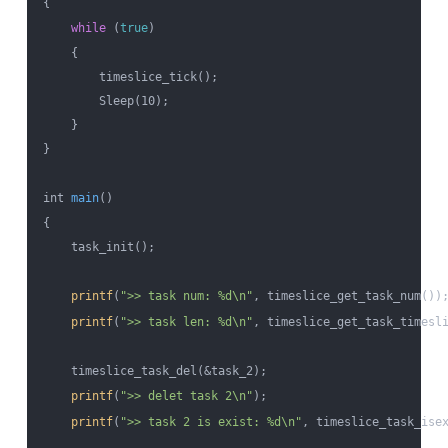
{

while
 (
true
)

    {

        timeslice_tick();

        Sleep(10);

    }

}

int 
main
()

{

    task_init();

printf
(
">> task num: %d\n"
, timeslice_get_task_num());
printf
(
">> task len: %d\n"
, timeslice_get_task_timesli
    timeslice_task_del(&task_2);

printf
(
">> delet task 2\n"
);

printf
(
">> task 2 is exist: %d\n"
, timeslice_task_isex