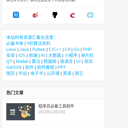
除公众号以外，良许还会在以下平台发布内容：
本站所有资源汇集在这里：
必备书单
|
4份算法资料
Linux
|
Java
|
Python
|
C/C++
|
C#
|
Go
|
PHP
安卓
|
iOS
|
前端
|
AI
|
大数据
|
小程序
|
单片机
QT
|
Matlab
|
算法
|
数据库
|
易语言
|
UI
|
测试
Git/SVN
|
软件
|
软件教程
|
PPT
简历
|
毕设
|
电子书
|
公开课
|
英语
|
其它
热门文章
程序员必备工具软件
2021年12月14日