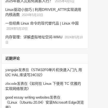
2025年嵌入式如何高薪入行？
2025年4月5日
Linux驱动小技巧 | 利用DRIVER_ATTR实现调用
内核函数
2024年5月10日
一些经典 Linux 命令的现代替代品 | Linux 中国
2024年5月10日
内存管理：详解虚拟地址空间-MMU
2024年5月10
日
近期评论
yangajie
发表在《
STM32F0单片机快速入门九 用
I2C HAL 库读写24C02
》
zbcode
发表在《
如何在 Linux 下使用 TC 优雅的
实现网络限流
》
good essay writing websites
发表在
《
Linux（Ubuntu 20.04）安装Microsoft Edge浏览
器
》