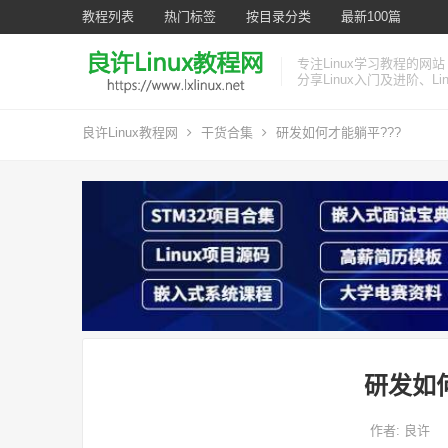
教程列表
热门标签
按目录分类
最新100篇
专注Linux学习教程的网站
分享Linux入门及进阶、L
良许Linux教程网
干货合集
研发如何才能躺平???
研发如
作者:
良许