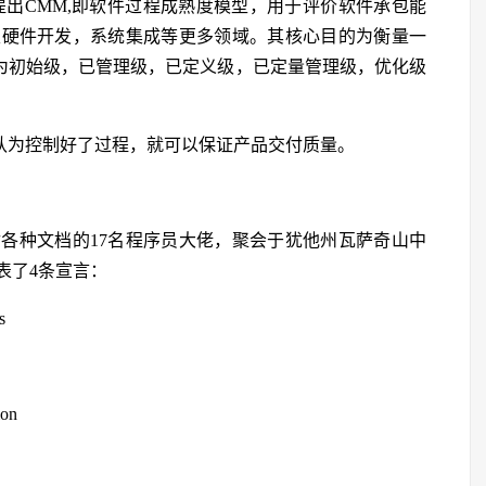
所提出CMM,即软件过程成熟度模型，用于评价软件承包能
至硬件开发，系统集成等更多领域。其核心目的为衡量一
分为初始级，已管理级，已定义级，已定量管理级，优化级
它认为控制好了过程，就可以保证产品交付质量。
付各种文档的17名程序员大佬，聚会于犹他州瓦萨奇山中
表了4条宣言：
s
ion