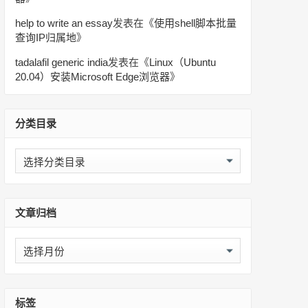
help to write an essay
发表在《
使用shell脚本批量
查询IP归属地
》
tadalafil generic india
发表在《
Linux（Ubuntu
20.04）安装Microsoft Edge浏览器
》
分类目录
分
类
目
录
文章归档
文
章
归
档
标签