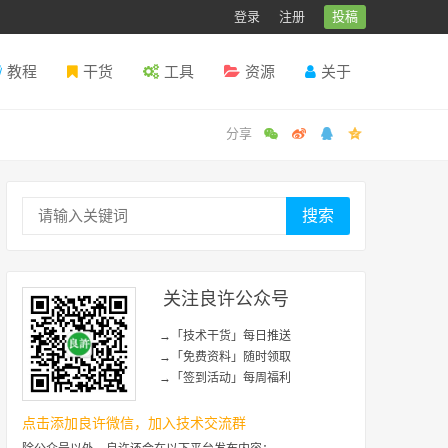
登录
注册
投稿
教程
干货
工具
资源
关于
搜索
关注良许公众号
→「技术干货」每日推送
→「免费资料」随时领取
→「签到活动」每周福利
点击添加良许微信，加入技术交流群