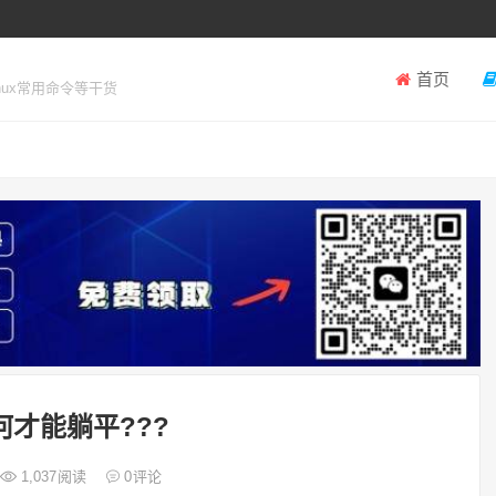
首页
inux常用命令等干货
何才能躺平???
1,037
阅读
0
评论