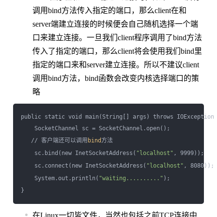
调用bind方法传入指定的端口，那么client在和
server端建立连接的时候便会自己随机选择一个端
口来建立连接。一旦我们client程序调用了bind方法
传入了指定的端口，那么client将会使用我们bind里
指定的端口来和server建立连接。所以不建议client
调用bind方法，bind函数会改变内核选择端口的策
略
public static void main(String[] args) throws IOException 
    SocketChannel sc = SocketChannel.open();

   // 客户端还可以调用
bind
方法

    sc.bind(new InetSocketAddress(
"localhost"
, 9999));

    sc.connect(new InetSocketAddress(
"localhost"
, 8080));

    System.out.println(
"waiting.........."
);

在Linux一切皆文件，当然也包括之前TCP连接中