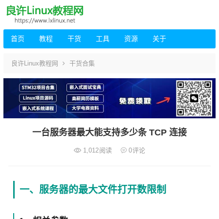
首页
教程
干货
工具
资源
关于
良许Linux教程网
干货合集
一台服务器最大能支持多少条 TCP 连接
1,012
阅读
0
评论
一、服务器的最大文件打开数限制