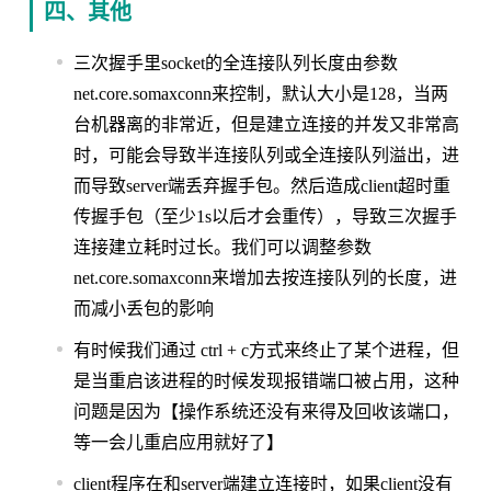
四、其他
三次握手里socket的全连接队列长度由参数
net.core.somaxconn来控制，默认大小是128，当两
台机器离的非常近，但是建立连接的并发又非常高
时，可能会导致半连接队列或全连接队列溢出，进
而导致server端丢弃握手包。然后造成client超时重
传握手包（至少1s以后才会重传），导致三次握手
连接建立耗时过长。我们可以调整参数
net.core.somaxconn来增加去按连接队列的长度，进
而减小丢包的影响
有时候我们通过 ctrl + c方式来终止了某个进程，但
是当重启该进程的时候发现报错端口被占用，这种
问题是因为【操作系统还没有来得及回收该端口，
等一会儿重启应用就好了】
client程序在和server端建立连接时，如果client没有