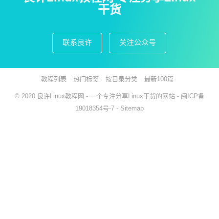
干货
联系良许
关注公众号
教程列表
热门标签
按目录分类
最新100篇
© 2020
良许Linux教程网
- 一个专注分享Linux干货的网站 -
闽ICP备
19018354号-7
-
Sitemap