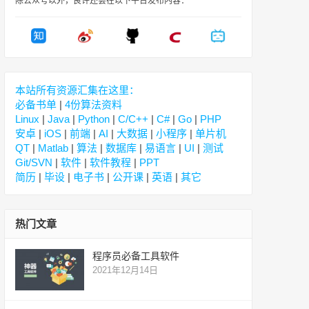
除公众号以外，良许还会在以下平台发布内容：
本站所有资源汇集在这里：
必备书单
|
4份算法资料
Linux
|
Java
|
Python
|
C/C++
|
C#
|
Go
|
PHP
安卓
|
iOS
|
前端
|
AI
|
大数据
|
小程序
|
单片机
QT
|
Matlab
|
算法
|
数据库
|
易语言
|
UI
|
测试
Git/SVN
|
软件
|
软件教程
|
PPT
简历
|
毕设
|
电子书
|
公开课
|
英语
|
其它
热门文章
程序员必备工具软件
2021年12月14日