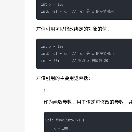
int x = 10;

左值引用可以修改绑定的对象的值：
int x = 10;

int& ref = x;  // ref 是 x 的左值引用

左值引用的主要用途包括：
作为函数参数，用于传递可修改的参数，
void func(int& x) {

    x = 100;
