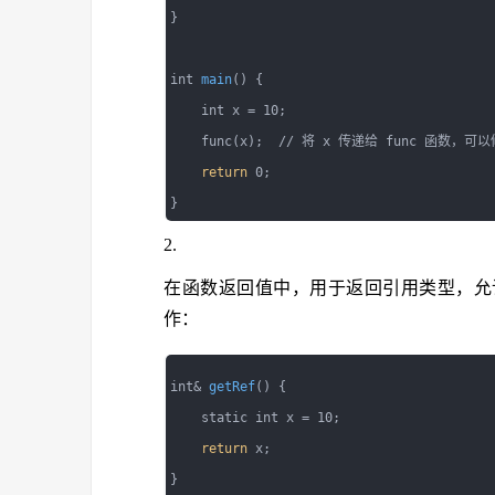
}

int 
main
() {

    int x = 10;

    func(x);  // 将 x 传递给 func 函数，可以
return
 0;

在函数返回值中，用于返回引用类型，允
作：
int& 
getRef
() {

    static int x = 10;

return
 x;

}
