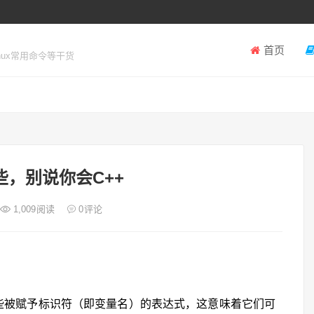
首页
inux常用命令等干货
些，别说你会C++
1,009
阅读
0
评论
着那些被赋予标识符（即变量名）的表达式，这意味着它们可