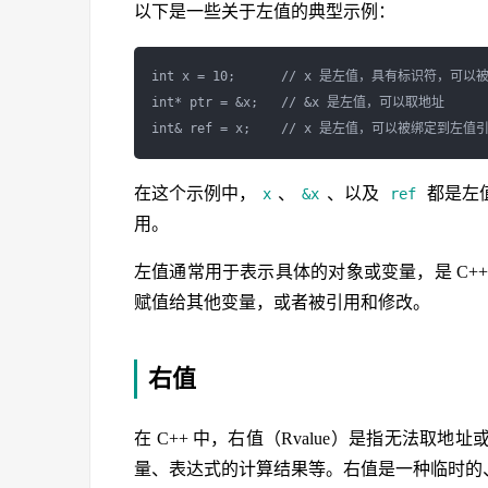
以下是一些关于左值的典型示例：
int x = 10;      // x 是左值，具有标识符，可以被
int* ptr = &x;   // &x 是左值，可以取地址

在这个示例中，
、
、以及
都是左
x
&x
ref
用。
左值通常用于表示具体的对象或变量，是 C+
赋值给其他变量，或者被引用和修改。
右值
在 C++ 中，右值（Rvalue）是指无法
量、表达式的计算结果等。右值是一种临时的