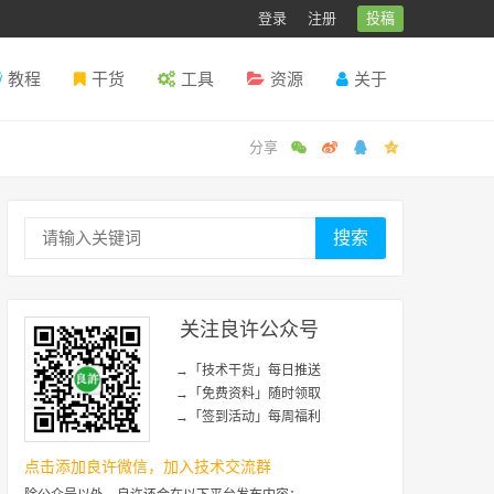
登录
注册
投稿
教程
干货
工具
资源
关于
搜索
关注良许公众号
→「技术干货」每日推送
→「免费资料」随时领取
→「签到活动」每周福利
点击添加良许微信，加入技术交流群