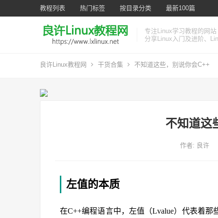
教程列表
热门标签
按目录分类
最新100篇
专注Linux学习教程的网站
分享Linux入门及进阶、L
良许Linux教程网
干货合集
不知道这些，别说你会C++
不知道这
作者:
良许
左值的本质
在C++编程语言中，左值（Lvalue）代表