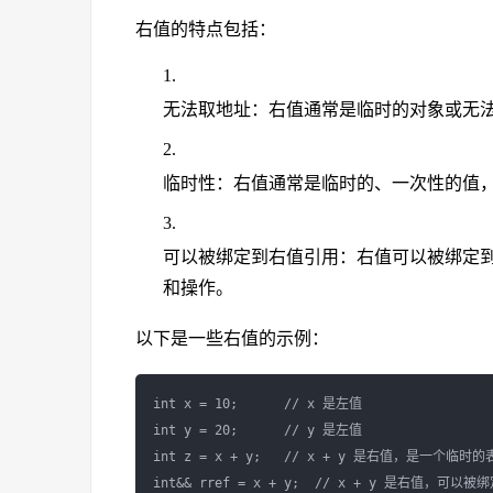
右值的特点包括：
无法取地址：右值通常是临时的对象或无
临时性：右值通常是临时的、一次性的值
可以被绑定到右值引用：右值可以被绑定到右值引
和操作。
以下是一些右值的示例：
int x = 10;      // x 是左值

int y = 20;      // y 是左值

int z = x + y;   // x + y 是右值，是一个临时的