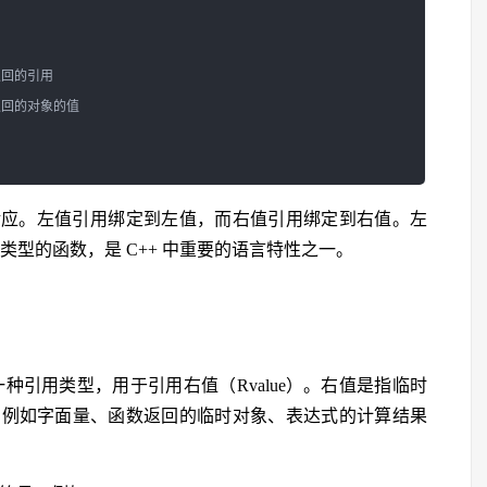
 返回的引用

f 返回的对象的值

nce）相对应。左值引用绑定到左值，而右值引用绑定到右值。左
类型的函数，是 C++ 中重要的语言特性之一。
nce）是一种引用类型，用于引用右值（Rvalue）。右值是指临时
，例如字面量、函数返回的临时对象、表达式的计算结果