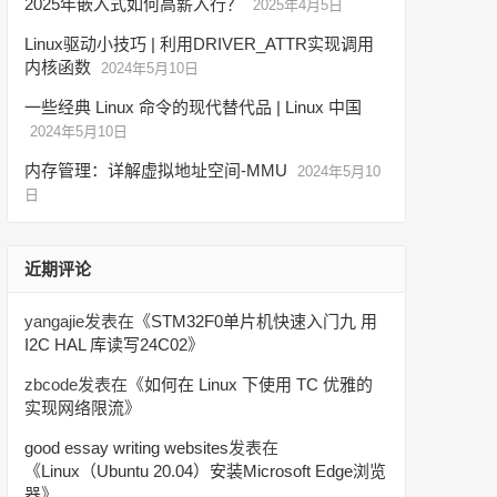
2025年嵌入式如何高薪入行？
2025年4月5日
Linux驱动小技巧 | 利用DRIVER_ATTR实现调用
内核函数
2024年5月10日
一些经典 Linux 命令的现代替代品 | Linux 中国
2024年5月10日
内存管理：详解虚拟地址空间-MMU
2024年5月10
日
近期评论
yangajie
发表在《
STM32F0单片机快速入门九 用
I2C HAL 库读写24C02
》
zbcode
发表在《
如何在 Linux 下使用 TC 优雅的
实现网络限流
》
good essay writing websites
发表在
《
Linux（Ubuntu 20.04）安装Microsoft Edge浏览
器
》