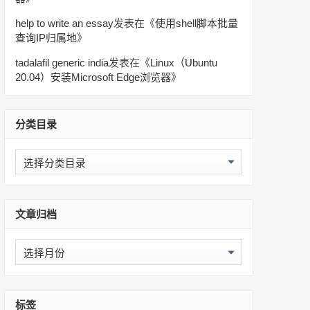
help to write an essay
发表在《
使用shell脚本批量
查询IP归属地
》
tadalafil generic india
发表在《
Linux（Ubuntu
20.04）安装Microsoft Edge浏览器
》
分类目录
分
类
目
录
文章归档
文
章
归
档
标签