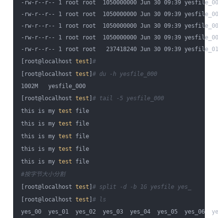
-rw-r--r-- 1 root root  1050000000 Jun 30 09:39 yesfile_00
-rw-r--r-- 1 root root  1050000000 Jun 30 09:39 yesfile_00
-rw-r--r-- 1 root root  1050000000 Jun 30 09:39 yesfile_00
-rw-r--r-- 1 root root  1050000000 Jun 30 09:39 yesfile_00
-rw-r--r-- 1 root root   237418240 Jun 30 09:39 yesfile_01
[root@localhost 
test
]
#
[root@localhost 
test
]
# du -h yesfile_000
1002M   yesfile_000

[root@localhost 
test
]
# tail -5 yesfile_000
this is my 
test
 file

this is my 
test
 file

this is my 
test
 file

this is my 
test
 file

this is my 
test
#按字节大小分割
[root@localhost 
test
]
# split -d -b 1G yesfile yes_
[root@localhost 
test
]
# ls
yes_00  yes_01  yes_02  yes_03  yes_04  yes_05  yes_06  ye