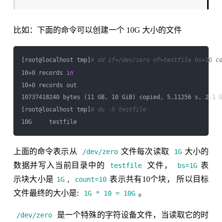
比如：下面的命令可以创建一个 10G 大小的文件
[root@localhost tmp]
# dd if=/dev/zero of=testfile bs=1G c
10+0 records 
in
10+0 records out

10737418240 bytes (11 GB, 10 GiB) copied, 5.11256 s, 2.1 G
[root@localhost tmp]
# du -h testfile
上面的命令表示从
文件每次读取
大小的
/dev/zero
1G
数据并写入当前目录中的
文件，
表
testfile
bs=1G
示块大小是
,
表示共有10个块， 所以目标
1G
count=10
文件最终的大小是:
。
1G * 10 = 10G
是一个特殊的字符设备文件，当读取它的时
/dev/zero