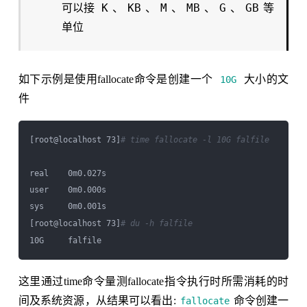
K
KB
M
MB
G
GB
可以接
、
、
、
、
、
等
单位
如下示例是使用fallocate命令是创建一个
大小的文
10G
件
[root@localhost 73]
# time fallocate -l 10G falfile
real    0m0.027s

user    0m0.000s

sys     0m0.001s

[root@localhost 73]
# du -h falfile
这里通过time命令量测fallocate指令执行时所需消耗的时
间及系统资源，从结果可以看出:
命令创建一
fallocate