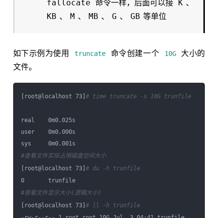
fallocate
K
命令一样，后面可以接
、
KB
M
MB
G
GB
、
、
、
、
等单位
如下示例为使用
命令创建一个
大小的
truncate
10G
文件。
[root@localhost 73]
# time truncate -s 10G trunfile
real    0m0.025s

user    0m0.000s

#查看文件实际占用磁盘空间大小
[root@localhost 73]
# du -h trunfile
#查看文件显示大小(逻辑大小)
[root@localhost 73]
# ll -h trunfile