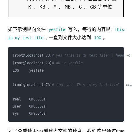
K
KB
M
MB
G
GB
、
、
、
、
、
等单位
如下示例是向文件
写入，每行的内容是:
yesfile
This
, 一直到文件大小达到
。
is my test file
10G
[root@localhost 73]
# yes "This is my test file" | head -c
[root@localhost 73]
# du -h yesfile
10G     yesfile

[root@localhost 73]
# time yes "This is my test file" | he
real    0m6.635s

user    0m0.882s

为了查看使用yes创建大文件的速度，我们这里通过time