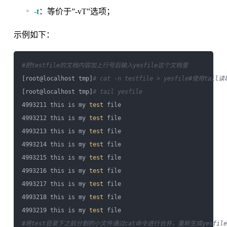
-t
：等价于”-vT”选项；
示例如下：
#把testfile的文档内容加上行号后输入yesfile这个文档里
[root@localhost tmp]
# cat -n testfile > yesfile
#使用tail
[root@localhost tmp]
# tail yesfile
4993211 this is my 
test
 file

4993212 this is my 
test
 file

4993213 this is my 
test
 file

4993214 this is my 
test
 file

4993215 this is my 
test
 file

4993216 this is my 
test
 file

4993217 this is my 
test
 file

4993218 this is my 
test
 file

4993219 this is my 
test
#将test目录下之前分割的小文件通过cat命令进行合并，重新生成yesfil