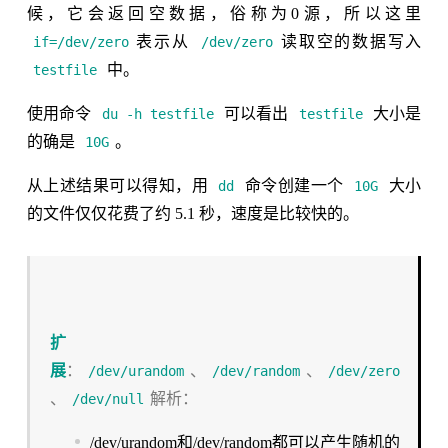
候，它会返回空数据，俗称为0源，所以这里
表示从
读取空的数据写入
if=/dev/zero
/dev/zero
中。
testfile
使用命令
可以看出
大小是
du -h testfile
testfile
的确是
。
10G
从上述结果可以得知，用
命令创建一个
大小
dd
10G
的文件仅仅花费了约 5.1 秒，速度是比较快的。
扩
展
：
、
、
/dev/urandom
/dev/random
/dev/zero
、
解析：
/dev/null
/dev/urandom和/dev/random都可以产生随机的