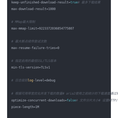
keep-unfinished-download-result=
true
# 最多下载结果
max-download-result=1000

# MMap最大限制
max-mmap-limit=9223372036854775807

# 最大断点续传尝试次数
max-resume-failure-tries=0

# 指定启用的最低SSL/TLS版本
min-tls-version=TLSv1

# 日志级别
log
-level=debug

# 根据可用带宽优化并发下载的数量
# aria2使用之前统计的下载速度通过规
optimize-concurrent-downloads=
false
# 文件分片大小
# 设置HTT
piece-length=1M
