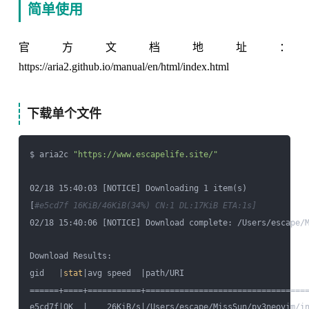
简单使用
官方文档地址：
https://aria2.github.io/manual/en/html/index.html
下载单个文件
$ aria2c 
"https://www.escapelife.site/"
02/18 15:40:03 [NOTICE] Downloading 1 item(s)

[
#e5cd7f 16KiB/46KiB(34%) CN:1 DL:17KiB ETA:1s]
02/18 15:40:06 [NOTICE] Download complete: /Users/escape/M
Download Results:

gid   |
stat
|avg speed  |path/URI

======+====+===========+==================================
e5cd7f|OK  |    26KiB/s|/Users/escape/MissSun/py3neovim/in