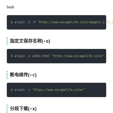
bash
$ aria2c -Z -P 
"https://www.escapelife.site/image{1,2,3}_
-o
指定文保存名称(
)
$ aria2c -o index.html 
"https://www.escapelife.site/"
-c
断电续传(
)
$ aria2c -c 
"https://www.escapelife.site/"
-x
分段下载(
)