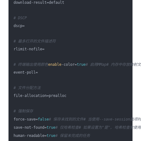
download-result=default

# DSCP
dscp=

# 最多打开的文件描述符
rlimit-nofile=

# 终端输出使用颜色
enable
-color=
true
# 启用MMap
# 内存中存放映射文件
event-poll=

# 文件分配方法
file-allocation=prealloc

# 强制保存
force-save=
false
# 保存未找到的文件
# 当使用--save-sessi
save-not-found=
true
# 仅哈希检查
# 如果设置为"是", 哈希检查完使用-
human-readable=
true
# 保留未完成的任务