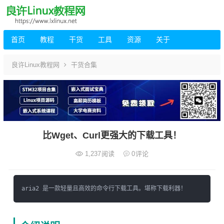
首页
教程
干货
工具
资源
关于
良许Linux教程网
干货合集
比Wget、Curl更强大的下载工具！
1,237
阅读
0
评论