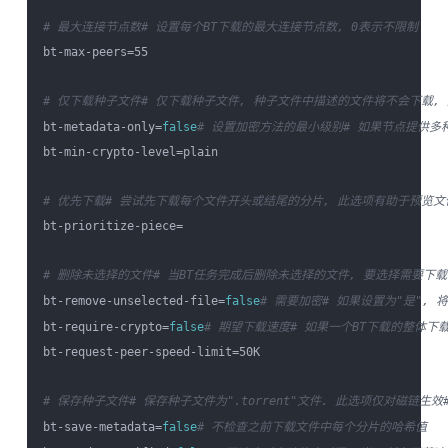
# 最大连接节点数
# 设置每个BT下载的最大连接节点数, 0表示不限制
bt-max-peers=55

# 仅下载种子文件
# 仅下载种子文件, 种子文件中描述的文件将不会下载,
bt-metadata-only=
false
# 设置加密方法的最小级别
# 如果节点提供多种
bt-min-crypto-level=plain

# 优先下载
# 尝试先下载每个文件开头或结尾的分片, 此选项有助于预览文
bt-prioritize-piece=

# 删除未选择的文件
# 当BT任务完成后删除未选择的文件, 要选择需要下载的文
bt-remove-unselected-file=
false
# 需要加密
# 如果设置为"是", 将
bt-require-crypto=
false
# 期望下载速度
# 如果一个BT下载的整体下
bt-request-peer-speed-limit=50K

# 保存种子文件
# 保存种子文件为".torrent"文件. 此选项仅对磁链生效
bt-save-metadata=
false
# 不检查之前下载文件中每个分片的哈希值