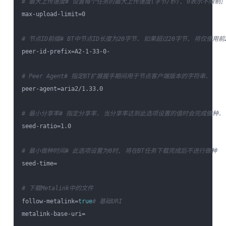
# 最大上传速度
# 设置每个任务的最大上传速度(字节/秒), 0表示不限制; 您可以
max-upload-limit=0

# 节点ID前缀
# BT中节点ID长度为20字节. 如果超过20字节, 将仅使用前
peer-id-prefix=A2-1-33-0-

# Peer Agent
# 指定BT扩展握手期间用于节点客户端版本的字符串.
peer-agent=aria2/1.33.0

# 最小分享率
# 指定分享率. 当分享率达到此选项设置的值时会完成做种.
seed-ratio=1.0

# 最小做种时间
# 此选项设置为0时, 将在BT任务下载完成后不进行做种
seed-time=

# 下载Metalink中的文件
follow-metalink=
true
# 基础URI
metalink-base-uri=
