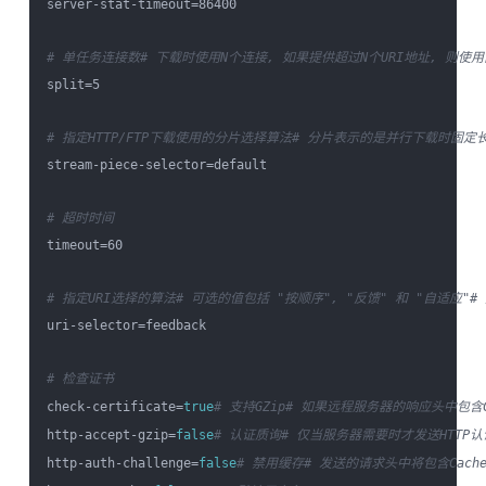
server-stat-timeout=86400

# 单任务连接数
# 下载时使用N个连接, 如果提供超过N个URI地址, 则使
split=5

# 指定HTTP/FTP下载使用的分片选择算法
# 分片表示的是并行下载时固定长
stream-piece-selector=default

# 超时时间
timeout=60

# 指定URI选择的算法
# 可选的值包括 "按顺序", "反馈" 和 "自适应"
#
uri-selector=feedback

# 检查证书
check-certificate=
true
# 支持GZip
# 如果远程服务器的响应头中包含Conten
http-accept-gzip=
false
# 认证质询
# 仅当服务器需要时才发送HTTP
http-auth-challenge=
false
# 禁用缓存
# 发送的请求头中将包含Cache-C