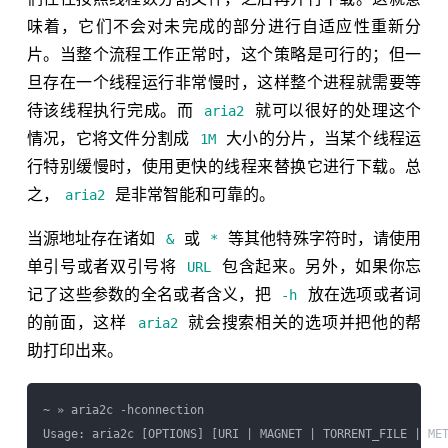
味着，它们不会对未完成的部分进行自适应性重新分
片。当整个流程工作正常时，这个策略是可行的；但一
旦存在一个线程运行非常慢时，这样整个进程就需要等
待该线程执行完成。而
就可以很好的处理这个
aria2
情况，它将文件分割成
大小的分片，当某个线程运
1M
行特别缓慢时，使用更快的线程来替换它进行下载。总
之，
是非常智能和可靠的。
aria2
当源地址存在诸如
或
等其他特殊字符时，请使用
&
*
单引号或者双引号将
包含起来。另外，如果你忘
URL
记了这些参数的全名或者含义，把
放在选项或者词
-h
的前面，这样
就会搜索相关的选项并把他的帮
aria2
助打印出来。
~ » aria2c -hconnection

Usage: aria2c [OPTIONS] [URI | MAGNET | TORRENT_FILE | MET