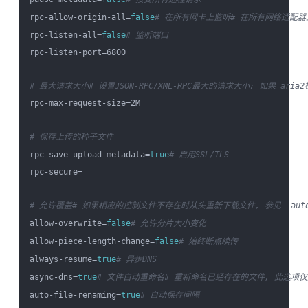
rpc-allow-origin-all=
false
# 在所有网卡上监听
# 在所有网络适配器上
rpc-listen-all=
false
# 监听端口
rpc-listen-port=6800

# 最大请求大小
# 设置JSON-RPC/XML-RPC最大的请求大小; 如果 a
rpc-max-request-size=2M

# 保存上传的种子文件
rpc-save-upload-metadata=
true
# 启用SSL/TLS
rpc-secure=

# 允许覆盖
# 如果相应的控制文件不存在时从头重新下载文件, 参见--auto-f
allow-overwrite=
false
# 允许分片大小变化
allow-piece-length-change=
false
# 始终断点续传
always-resume=
true
# 异步DNS
async-dns=
true
# 文件自动重命名
# 重新命名已经存在的文件, 此选项仅对H
auto-file-renaming=
true
# 自动保存间隔