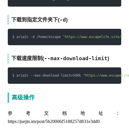
-d
下载到指定文件夹下(
)
$ aria2c -d /home/escape 
"https://www.escapelife.site/"
--max-download-limit
下载速度限制(
)
$ aria2c --max-download-limit=500k 
"https://www.escapelif
高级操作
参考文档地址：
https://juejin.im/post/5b20006f5188257d831e3dd0