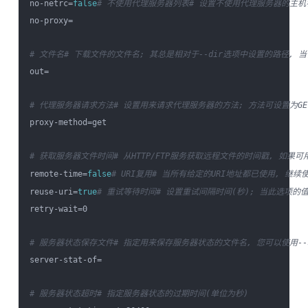
no-netrc=
false
# 不使用代理服务器列表
# 设置不使用代理服务器的主机
no-proxy=

# 文件名
# 下载文件的文件名; 其总是相对于--dir选项中设置的路径, 当使用
out=

# 代理服务器请求方法
# 设置用来请求代理服务器的方法; 方法可设置为GET或
proxy-method=get

# 获取服务器文件时间
# 从HTTP/FTP服务获取远程文件的时间戳, 如果
remote-time=
false
# URI复用
# 当所有给定的URI地址都已使用, 继续
reuse-uri=
true
# 重试等待时间
# 设置重试间隔时间(秒); 当此选项的值大
retry-wait=0

# 服务器状态保存文件
# 指定用来保存服务器状态的文件名, 您可以使用--se
server-stat-of=

# 服务器状态超时
# 指定服务器状态的过期时间(单位为秒)