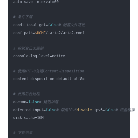
auto-save-interval=60

# 条件下载
conditional-get=
false
# 配置文件路径
conf-path=
$HOME
/.aria2/aria2.conf

# 控制台日志级别
console-log-level=notice

# 使用UTF-8处理Content-Disposition
content-disposition-default-utf8=

# 启用后台进程
daemon=
false
# 延迟加载
deferred-input=
false
# 禁用IPv6
disable
-ipv6=
false
# 磁盘缓存
disk-cache=16M

# 下载结果