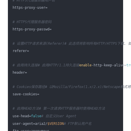
# HTTPS代理服务器用户名
https-proxy-user=

# HTTPS代理服务器密码
https-proxy-passwd=

# 设置HTTP请求来源(Referer)
# 此选项将影响所有HTTP/HTTPS下载
referer=

# 启用持久连接
# 启用HTTP/1.1持久连接
enable
-http-keep-alive=
tr
header=

# Cookies保存路径
# 以Mozilla/Firefox(1.x/2.x)/Netscape
save-cookies=

# 启用HEAD方法
# 第一次请求HTTP服务器时使用HEAD方法
use-head=
false
# 自定义User Agent
user-agent=aria2/
$VERSION
# FTP默认用户名
ftp-user=anonymous
