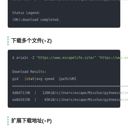
Status Legend:

-Z
下载多个文件(
)
$ aria2c -Z 
"https://www.escapelife.site/"
"https://www.e
Download Results:

gid   |
stat
|avg speed  |path/URI

======+====+===========+==================================
4d0d71|OK  |   128KiB/s|/Users/escape/MissSun/py3neovim/in
-P
扩展下载地址(
)