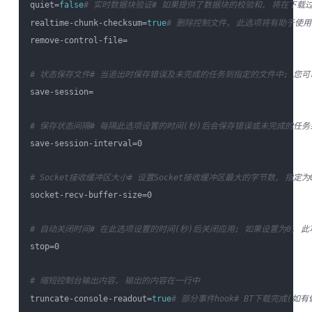
quiet=
false
# 实时数据块验证
# 如果提供了数据块的校验和, 将在下载
realtime-chunk-checksum=
true
# 删除控制文件, 此选项将有助于使
remove-control-file=

# 状态保存文件
# 当退出时保存错误及未完成的任务到指定的文件中; 您可以在重
save-session=

# 保存状态间隔
# 每隔此选项设置的时间(秒)后会保存错误或未完成的任务到--
save-session-interval=0

# Socket接收缓冲区大小
# 设置Socket接收缓冲区最大的字节数, 指定
socket-recv-buffer-size=0

# 自动关闭时间
# 在此选项设置的时间(秒)后关闭应用; 如果设置为0, 
stop=0

# 缩短控制台输出内容, 输出的内容在一行中
truncate-console-readout=
true
# 部分事件hook
# BT下载完成(如