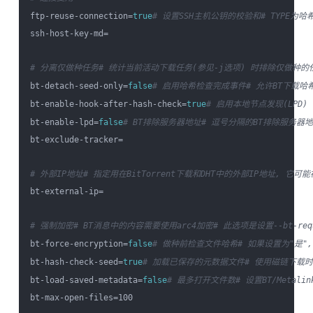
ftp-reuse-connection=
true
# 设置SSH主机公钥的校验和
# TYPE为哈
ssh-host-key-md=

# 分离仅做种任务
# 统计当前活动下载任务(参见-j选项) 时排除仅做种的
bt-detach-seed-only=
false
# 启用哈希检查完成事件
# 允许BT下载哈
bt-enable-hook-after-hash-check=
true
# 启用本地节点发现(LPD)
bt-enable-lpd=
false
# BT排除服务器地址
# 逗号分隔的BT排除服务器
bt-exclude-tracker=

# 外部IP地址
# 指定用在BitTorrent下载和DHT中的外部IP地址, 它可能
bt-external-ip=

# 强制加密
# BT消息中的内容需要使用arc4加密
# 此选项是设置--bt-requ
bt-force-encryption=
false
# 做种前检查文件哈希
# 如果设置为"是",
bt-hash-check-seed=
true
# 加载已保存的元数据文件
# 使用磁链下载时,
bt-load-saved-metadata=
false
# 最多打开文件数
# 设置BT/Meta
bt-max-open-files=100
