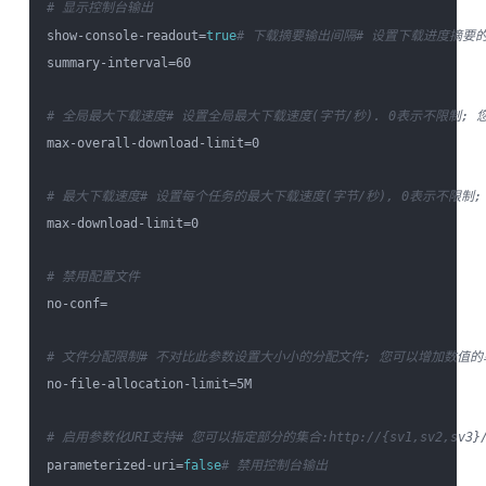
# 显示控制台输出
show-console-readout=
true
# 下载摘要输出间隔
# 设置下载进度摘要的
summary-interval=60

# 全局最大下载速度
# 设置全局最大下载速度(字节/秒). 0表示不限制; 您可以
max-overall-download-limit=0

# 最大下载速度
# 设置每个任务的最大下载速度(字节/秒), 0表示不限制; 您可以
max-download-limit=0

# 禁用配置文件
no-conf=

# 文件分配限制
# 不对比此参数设置大小小的分配文件; 您可以增加数值的单位K或M
no-file-allocation-limit=5M

# 启用参数化URI支持
# 您可以指定部分的集合:http://{sv1,sv2,sv3}/
parameterized-uri=
false
# 禁用控制台输出