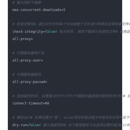
# 最大同时下载数
max-concurrent-downloads=5

# 检查完整性
# 通过对文件的每个分块或整个文件进行哈希验证来检查文件
check-integrity=
false
# 断点续传, 继续下载部分完成的文件
# 启用
all-proxy=

# 代理服务器用户名
all-proxy-user=

# 代理服务器密码
all-proxy-passwd=

# 连接超时时间, 设置建立HTTP/FTP/代理服务器连接的超时时间(秒)
# 
connect-timeout=60

# 模拟运行
# 如果设置为"是", aria2将仅检查远程文件是否存在而不会
dry-run=
false
# 最小速度限制
# 当下载速度低于此选项设置的值(B/s)