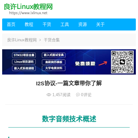
首页
教程
干货
工具
资源
关于
良许Linux教程网
干货合集
I2S协议-一篇文章带你了解
1,457
阅读
0
评论
数字音频技术概述