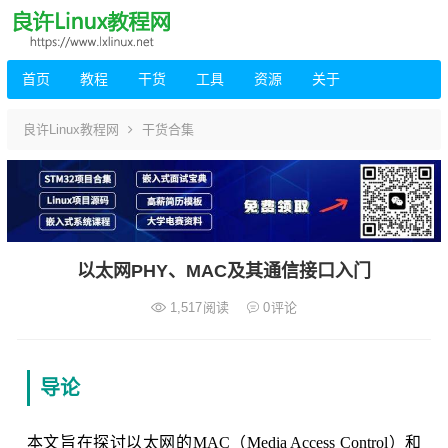
首页
教程
干货
工具
资源
关于
良许Linux教程网
干货合集
以太网PHY、MAC及其通信接口入门
1,517
阅读
0
评论
导论
本文旨在探讨以太网的MAC（Media Access Control）和