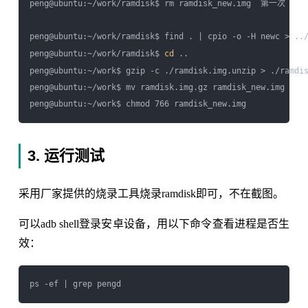
peng@ubuntu:~/work/ramdisk$ rm ramdisk_new.img  第一次

peng@ubuntu:~/work/ramdisk$ find . | cpio -o -H newc > ../
peng@ubuntu:~/work/ramdisk$ 
cd
 ..

peng@ubuntu:~/work$ gzip -c ./ramdisk.img.unzip > ./ramdis
peng@ubuntu:~/work$ mv ramdisk.img.gz ramdisk_new.img

3. 运行测试
采用厂家提供的烧录工具烧录ramdisk即可，不在截图。
可以adb shell登录安卓设备，用以下命令查看进程是否生
效：