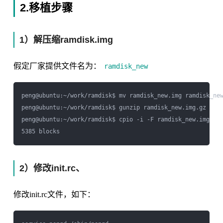
2.移植步骤
1）解压缩ramdisk.img
假定厂家提供文件名为：
ramdisk_new
peng@ubuntu:~/work/ramdisk$ mv ramdisk_new.img ramdisk_new
peng@ubuntu:~/work/ramdisk$ gunzip ramdisk_new.img.gz 

peng@ubuntu:~/work/ramdisk$ cpio -i -F ramdisk_new.img 

2）修改init.rc、
修改init.rc文件，如下：