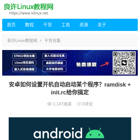
首页
教程
干货
工具
资源
关于
良许Linux教程网
干货合集
安卓如何设置开机自动启动某个程序？ramdisk +
init.rc给你搞定
1,147
阅读
0
评论