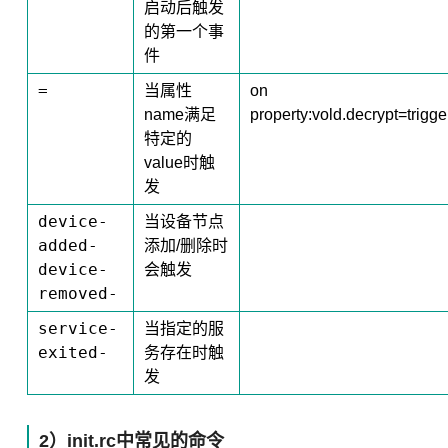
启动后触发
的第一个事
件
=
当属性
on
name满足
property:vold.decrypt=trigg
特定的
value时触
发
device-
当设备节点
added-
添加/删除时
device-
会触发
removed-
service-
当指定的服
exited-
务
存在时触
发
2）init.rc中常见的命令