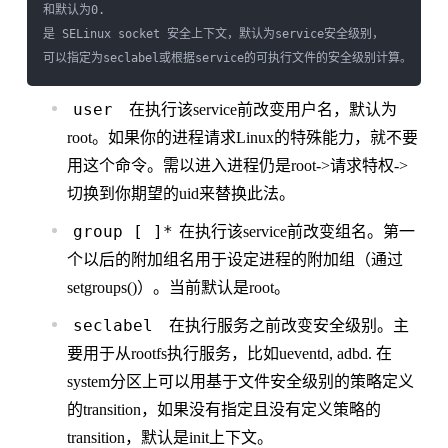
和
是 SELinux socket 安全上下文，默认为service安全级别，

user
在执行该service前改变用户名，默认为
root。如果你的进程请求Linux的特殊能力，就不要
用这个命令。需以进入进程仍是root->请求特权->
切换到你期望的uid来替换此法。
group
[
]*
在执行该service前改变组名。第一
个以后的附加组名用于设定进程的附加组（通过
setgroups()）。当前默认是root。
seclabel
在执行服务之前改变安全级别。主
要用于从rootfs执行服务，比如ueventd, adbd. 在
system分区上可以用基于文件安全级别的策略定义
的transition，如果没有指定且没有定义策略的
transition，默认是init上下文。