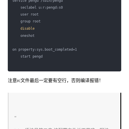
service pengd /sbin/pengd

    seclabel u:r:pengd:s0

    user root

    group root

disable
    oneshot

on property:sys.boot_completed=1

    start pengd

注意rc文件最后一定要有空行，否则编译报错！
“