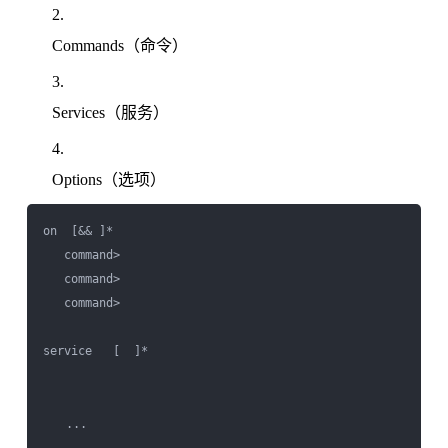
Commands（命令）
Services（服务）
Options（选项）
on 
 [&& 
]*

   command>

   command>

   command>

service 
 [ 
 ]*
