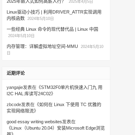
2025年嵌入式如何高薪入行？
2025年4月5日
Linux驱动小技巧 | 利用DRIVER_ATTR实现调用
内核函数
2024年5月10日
一些经典 Linux 命令的现代替代品 | Linux 中国
2024年5月10日
内存管理：详解虚拟地址空间-MMU
2024年5月10
日
近期评论
yangajie
发表在《
STM32F0单片机快速入门九 用
I2C HAL 库读写24C02
》
zbcode
发表在《
如何在 Linux 下使用 TC 优雅的
实现网络限流
》
good essay writing websites
发表在
《
Linux（Ubuntu 20.04）安装Microsoft Edge浏览
器
》