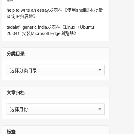
help to write an essay
发表在《
使用shell脚本批量
查询IP归属地
》
tadalafil generic india
发表在《
Linux（Ubuntu
20.04）安装Microsoft Edge浏览器
》
分类目录
分
类
目
录
文章归档
文
章
归
档
标签