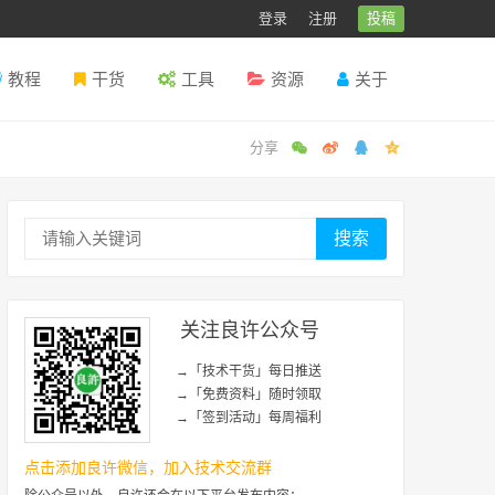
登录
注册
投稿
教程
干货
工具
资源
关于
搜索
关注良许公众号
→「技术干货」每日推送
→「免费资料」随时领取
→「签到活动」每周福利
点击添加良许微信，加入技术交流群