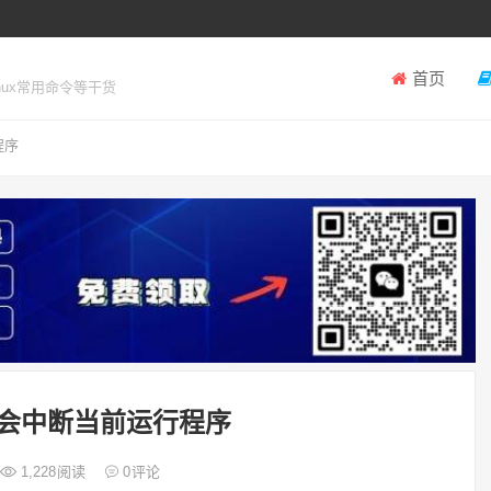
首页
inux常用命令等干货
程序
-C会中断当前运行程序
1,228
阅读
0
评论