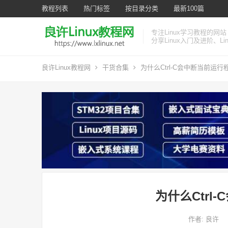
教程列表
热门标签
按目录分类
最新100篇
专注Linux学习教程的网站
分享Linux入门及进阶、L
良许Linux教程网
干货合集
为什么Ctrl-C会中断当前运行
为什么Ctrl
作者:
良许