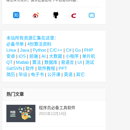
除公众号以外，良许还会在以下平台发布内容：
本站所有资源汇集在这里：
必备书单
|
4份算法资料
Linux
|
Java
|
Python
|
C/C++
|
C#
|
Go
|
PHP
安卓
|
iOS
|
前端
|
AI
|
大数据
|
小程序
|
单片机
QT
|
Matlab
|
算法
|
数据库
|
易语言
|
UI
|
测试
Git/SVN
|
软件
|
软件教程
|
PPT
简历
|
毕设
|
电子书
|
公开课
|
英语
|
其它
热门文章
程序员必备工具软件
2021年12月14日