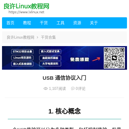
首页
教程
干货
工具
资源
关于
良许Linux教程网
干货合集
USB 通信协议入门
1,107
阅读
0
评论
1. 核心概念