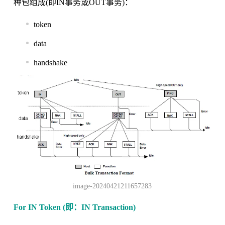
种包组成(即IN事务或OUT事务)：
token
data
handshake
image-20240421211657283
For IN Token (即：IN Transaction)