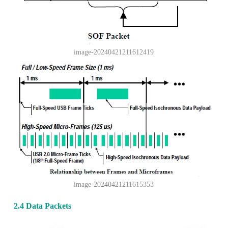
image-20240421211612419
image-20240421211615353
2.4 Data Packets