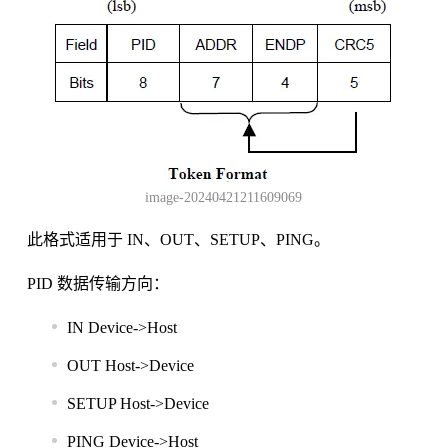
image-20240421211609069
此格式适用于 IN、OUT、SETUP、PING。
PID 数据传输方向：
IN Device->Host
OUT Host->Device
SETUP Host->Device
PING Device->Host