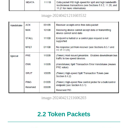
image-20240421211603532
image-20240421211606203
2.2 Token Packets