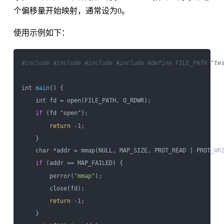
个偏移量开始映射，通常设为0。
使用示例如下：
#include 
#include 
#include 
#include 
#define FILE_PATH "te
int 
main
() {

    int fd = open(FILE_PATH, O_RDWR);

if
 (fd "open");

return
 -1;

    }

    char *addr = mmap(NULL, MAP_SIZE, PROT_READ | PROT_WRI
if
 (addr == MAP_FAILED) {

        perror(
"mmap"
);

        close(fd);

return
 -1;

    }
