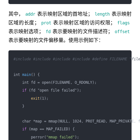
其中，
表示映射区域的首地址；
表示映射
addr
length
区域的长度；
表示映射区域的访问权限；
prot
flags
表示映射选项；
表示要映射的文件描述符；
fd
offset
表示要映射的文件偏移量。使用示例如下：
#include 
#include 
#include 
#include 
#define FILENAME "fil
int 
main
() {

    int fd = open(FILENAME, O_RDONLY);

if
 (fd "open file failed");

exit
(1);

    }

    char *map = mmap(NULL, 1024, PROT_READ, MAP_PRIVATE, f
if
 (map == MAP_FAILED) {

        perror(
"mmap failed"
);
