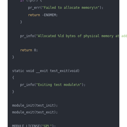
if
 (!ptr) {

        pr_err(
"Failed to allocate memory\n"
);

return
 -ENOMEM;

    }

    pr_info(
"Allocated %ld bytes of physical memory at ad
return
 0;

}

static void __exit test_exit(void)

{

    pr_info(
"Exiting test module\n"
);

}

module_init(test_init);

module_exit(test_exit);

MODULE_LICENSE(
"GPL"
);
