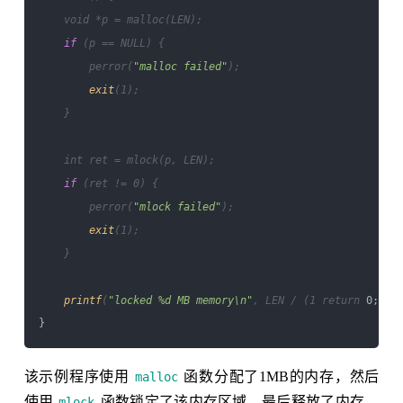
    void *p = malloc(LEN);

if
 (p == NULL) {

        perror(
"malloc failed"
);

exit
(1);

    }

    int ret = mlock(p, LEN);

if
 (ret != 0) {

        perror(
"mlock failed"
);

exit
(1);

    }

printf
(
"locked %d MB memory\n"
, LEN / (1 return
 0;

该示例程序使用
函数分配了1MB的内存，然后
malloc
使用
函数锁定了该内存区域，最后释放了内存。
mlock