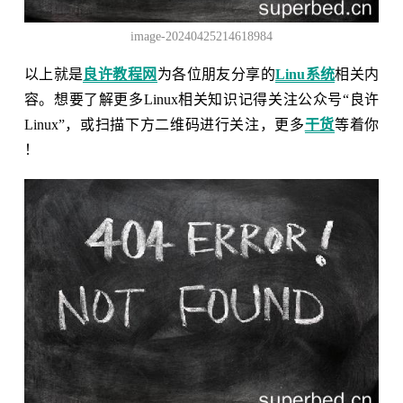
image-20240425214618984
以上就是
良许教程网
为各位朋友分享的
Linu系统
相关内
容。想要了解更多Linux相关知识记得关注公众号“良许
Linux”，或扫描下方二维码进行关注，更多
干货
等着你
！