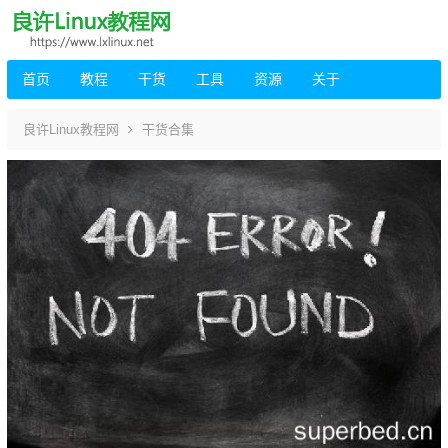
首页
教程
干货
工具
资源
关于
良许Linux教程网
干货合集