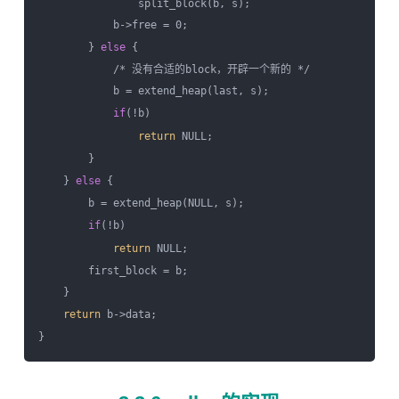
                split_block(b, s);

            b->free = 0;

        } 
else
 {

            /* 没有合适的block，开辟一个新的 */

            b = extend_heap(last, s);

if
(!b)

return
 NULL;

        }

    } 
else
 {

        b = extend_heap(NULL, s);

if
(!b)

return
 NULL;

        first_block = b;

    }

return
 b->data;
