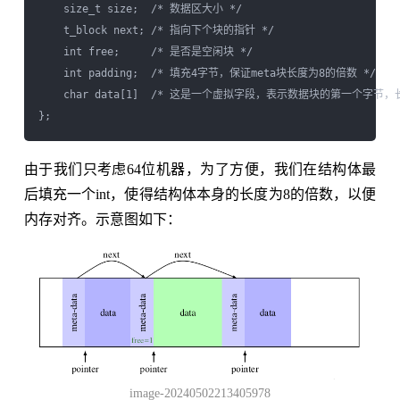
    size_t size;  /* 数据区大小 */

    t_block next; /* 指向下个块的指针 */

    int free;     /* 是否是空闲块 */

    int padding;  /* 填充4字节，保证meta块长度为8的倍数 */

    char data[1]  /* 这是一个虚拟字段，表示数据块的第一个字节，长
由于我们只考虑64位机器，为了方便，我们在结构体最
后填充一个int，使得结构体本身的长度为8的倍数，以便
内存对齐。示意图如下：
image-20240502213405978