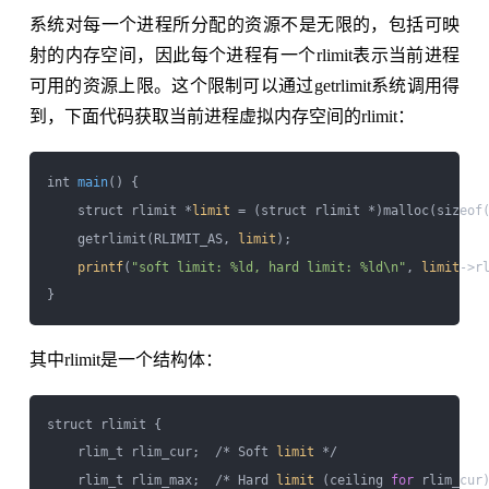
系统对每一个进程所分配的资源不是无限的，包括可映
射的内存空间，因此每个进程有一个rlimit表示当前进程
可用的资源上限。这个限制可以通过getrlimit系统调用得
到，下面代码获取当前进程虚拟内存空间的rlimit：
int 
main
() {

    struct rlimit *
limit
 = (struct rlimit *)malloc(sizeof(
    getrlimit(RLIMIT_AS, 
limit
);

printf
(
"soft limit: %ld, hard limit: %ld\n"
, 
limit
->r
其中rlimit是一个结构体：
struct rlimit {

    rlim_t rlim_cur;  /* Soft 
limit
 */

    rlim_t rlim_max;  /* Hard 
limit
 (ceiling 
for
 rlim_cur)