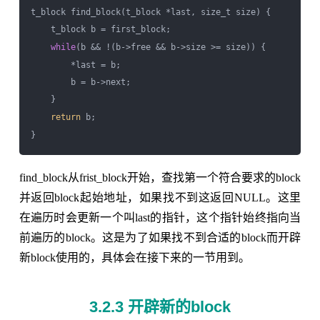
t_block find_block(t_block *last, size_t size) {

    t_block b = first_block;

while
(b && !(b->free && b->size >= size)) {

        *last = b;

        b = b->next;

    }

return
 b;

find_block从frist_block开始，查找第一个符合要求的block
并返回block起始地址，如果找不到这返回NULL。这里
在遍历时会更新一个叫last的指针，这个指针始终指向当
前遍历的block。这是为了如果找不到合适的block而开辟
新block使用的，具体会在接下来的一节用到。
3.2.3 开辟新的block