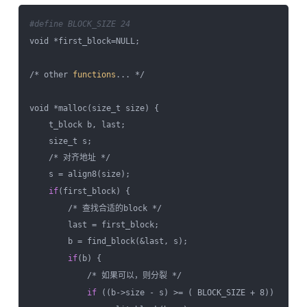
#define BLOCK_SIZE 24
void *first_block=NULL;

/* other 
functions
... */

void *malloc(size_t size) {

    t_block b, last;

    size_t s;

    /* 对齐地址 */

    s = align8(size);

if
(first_block) {

        /* 查找合适的block */

        last = first_block;

        b = find_block(&last, s);

if
(b) {

            /* 如果可以，则分裂 */

if
 ((b->size - s) >= ( BLOCK_SIZE + 8))
