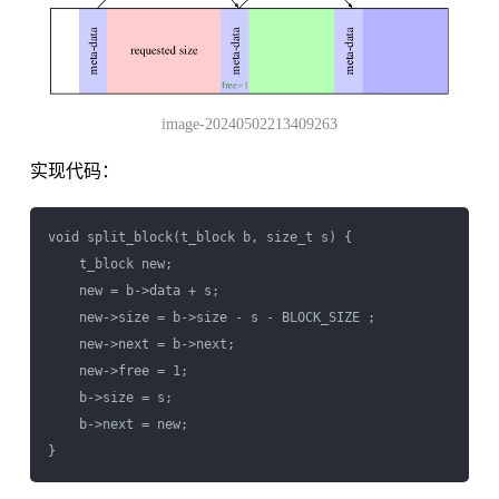
image-20240502213409263
实现代码：
void split_block(t_block b, size_t s) {

    t_block new;

    new = b->data + s;

    new->size = b->size - s - BLOCK_SIZE ;

    new->next = b->next;

    new->free = 1;

    b->size = s;

    b->next = new;
