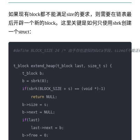
如果现有block都不能满足size的要求，则需要在链表最
后开辟一个新的block。这里关键是如何只使用sbrk创建
一个struct：
#define BLOCK_SIZE 24 /* 由于存在虚拟的data字段，sizeof
t_block extend_heap(t_block last, size_t s) {

    t_block b;

    b = sbrk(0);

if
(sbrk(BLOCK_SIZE + s) == (void *)-1)

return
 NULL;

    b->size = s;

    b->next = NULL;

if
(last)

        last->next = b;

    b->free = 0;
