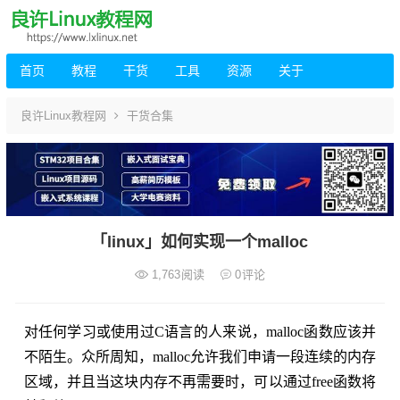
首页
教程
干货
工具
资源
关于
良许Linux教程网
干货合集
「linux」如何实现一个malloc
1,763
阅读
0
评论
对任何学习或使用过C语言的人来说，malloc函数应该并
不陌生。众所周知，malloc允许我们申请一段连续的内存
区域，并且当这块内存不再需要时，可以通过free函数将