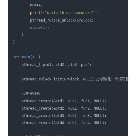
        num++;  

printf
(
"write thread second\n"
);  

        pthread_rwlock_unlock(&rwlock);  

        sleep(1);  

    }  

}  

int 
main
()  {  

    pthread_t ptd1, ptd2, ptd3, ptd4;  

    pthread_rwlock_init(&rwlock, NULL);//初始化一个读写锁  

    //创建线程  

    pthread_create(&ptd1, NULL, fun1, NULL);  

    pthread_create(&ptd2, NULL, fun2, NULL);  

    pthread_create(&ptd3, NULL, fun3, NULL);  

    pthread_create(&ptd4, NULL, fun4, NULL);  
