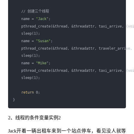
    // 创建三个线程

    name = 
"Jack"
;  

    pthread_create(&thread, &threadattr, taxi_arrive, (voi
    sleep(1);  

    name = 
"Susan"
;  

    pthread_create(&thread, &threadattr, traveler_arrive, 
    sleep(1);  

    name = 
"Mike"
;  

    pthread_create(&thread, &threadattr, taxi_arrive, (voi
    sleep(1);  

return
 0;  

2、线程的条件变量实例2
Jack开着一辆出租车来到一个站点停车，看见没人就等