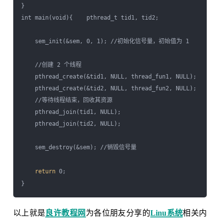
} 

int main(void){    pthread_t tid1, tid2;

    sem_init(&sem, 0, 1); //初始化信号量，初始值为 1

    //创建 2 个线程

    pthread_create(&tid1, NULL, thread_fun1, NULL);

    pthread_create(&tid2, NULL, thread_fun2, NULL);    

    //等待线程结束，回收其资源

    pthread_join(tid1, NULL);

    pthread_join(tid2, NULL); 

    sem_destroy(&sem); //销毁信号量

return
 0;

以上就是
良许教程网
为各位朋友分享的
Linu系统
相关内