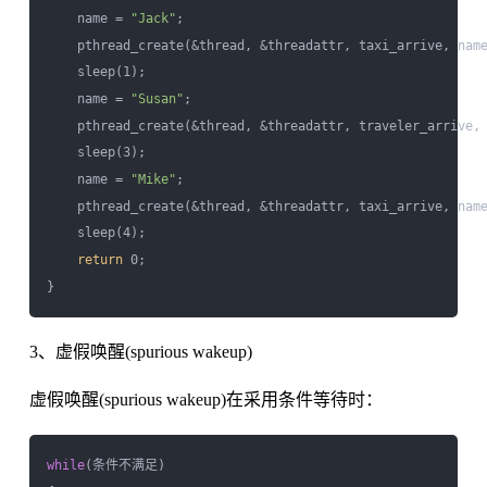
    name = 
"Jack"
;

    pthread_create(&thread, &threadattr, taxi_arrive, name
    sleep(1);

    name = 
"Susan"
;

    pthread_create(&thread, &threadattr, traveler_arrive, 
    sleep(3);

    name = 
"Mike"
;

    pthread_create(&thread, &threadattr, taxi_arrive, name
    sleep(4); 

return
 0;

3、虚假唤醒(spurious wakeup)
虚假唤醒(spurious wakeup)在采用条件等待时：
while
(条件不满足)
