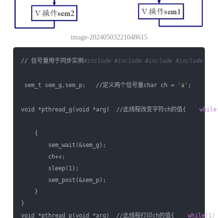
image-20240503221048615
// 信号量用于同步实例
#include 
#include 
#include 
#include 
 sem_t sem_g,sem_p;   //定义两个信号量char ch = 
'a'
; 

void *pthread_g(void *arg)  //此线程改变字符ch的值{    
while
    {

        sem_wait(&sem_g);

        ch++;

        sleep(1);

        sem_post(&sem_p);

    }

} 

void *pthread_p(void *arg)  //此线程打印ch的值{    
while
(1)
