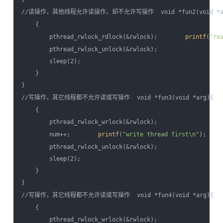
//读操作，其他线程允许读操作，却不允许写操作  void *fun2(void *ar
    {

        pthread_rwlock_rdlock(&rwlock);        
printf
(
"re
        pthread_rwlock_unlock(&rwlock);

        sleep(2);

    }

} 

//写操作，其它线程都不允许读或写操作  void *fun3(void *arg){   
    {

        pthread_rwlock_wrlock(&rwlock);

        num++;        
printf
(
"write thread first\n"
);

        pthread_rwlock_unlock(&rwlock);

        sleep(2);

    }

} 

//写操作，其它线程都不允许读或写操作  void *fun4(void *arg){   
    {  

        pthread_rwlock_wrlock(&rwlock);  
