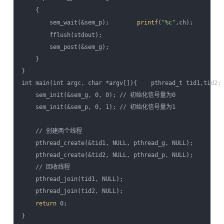
    {

        sem_wait(&sem_p);        
printf
(
"%c"
,ch);

        fflush(stdout);

        sem_post(&sem_g);

    }

} 

int main(int argc, char *argv[]){    pthread_t tid1,tid2;

    sem_init(&sem_g, 0, 0); // 初始化信号量为0

    sem_init(&sem_p, 0, 1); // 初始化信号量为1

    // 创建两个线程

    pthread_create(&tid1, NULL, pthread_g, NULL);

    pthread_create(&tid2, NULL, pthread_p, NULL);    

    // 回收线程

    pthread_join(tid1, NULL);

    pthread_join(tid2, NULL);    

return
 0;
