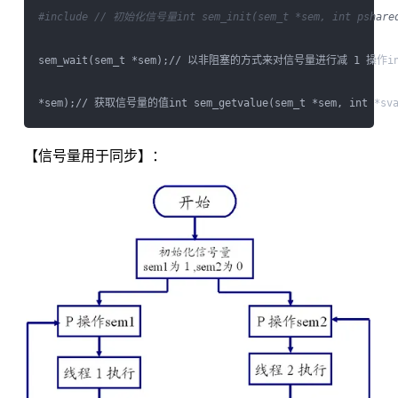
#include 
// 初始化信号量int sem_init(sem_t *sem, int pshar
sem_wait(sem_t *sem);// 以非阻塞的方式来对信号量进行减 1 操作int se
【信号量用于同步】：