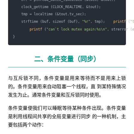
    clock_gettime (CLOCK_REALTIME, &tout);

    tmp = localtime (&tout.tv_sec);

    strftime (buf, sizeof (buf), 
"%r"
, tmp);    
printf
 (
"
printf
 (
"can`t lock mutex again:%s\n"
, strerror (
二、条件变量（同步）
与互斥锁不同，条件变量是用来等待而不是用来上锁
的。条件变量用来自动阻塞一个线程，直 到某特殊情况
发生为止。通常条件变量和互斥锁同时使用。
条件变量使我们可以睡眠等待某种条件出现。条件变量
是利用线程间共享的全局变量进行同步 的一种机制，主
要包括两个动作：