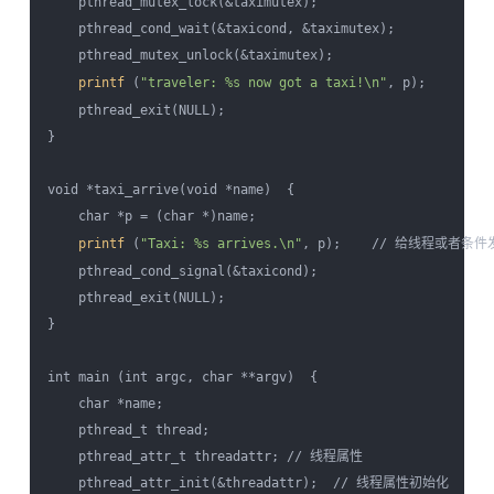
    pthread_mutex_lock(&taximutex);  

    pthread_cond_wait(&taxicond, &taximutex);  

    pthread_mutex_unlock(&taximutex);  

printf
 (
"traveler: %s now got a taxi!\n"
, p);  

    pthread_exit(NULL);  

}  

void *taxi_arrive(void *name)  {  

    char *p = (char *)name;  

printf
 (
"Taxi: %s arrives.\n"
, p);    // 给线程或
    pthread_cond_signal(&taxicond);  

    pthread_exit(NULL);  

}  

int main (int argc, char **argv)  {  

    char *name;  

    pthread_t thread;  

    pthread_attr_t threadattr; // 线程属性 

    pthread_attr_init(&threadattr);  // 线程属性初始化
