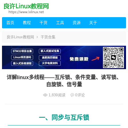
首页
教程
干货
工具
资源
关于
良许Linux教程网
干货合集
详解linux多线程——互斥锁、条件变量、读写锁、
自旋锁、信号量
1,839
阅读
0
评论
一、同步与互斥锁