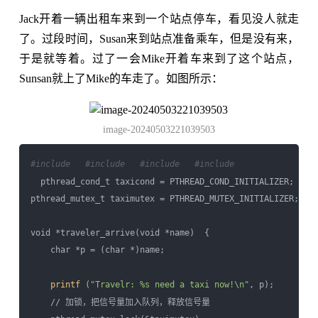
Jack开着一辆出租车来到一个站点停车，看见没人就走
了。过段时间，Susan来到站点准备乘车，但是没有来，
于是就等着。过了一会Mike开着车来到了这个站点，
Sunsan就上了Mike的车走了。如图所示：
image-20240503221039503
#include 
  #include 
  #include 
  #include 
  pthread_cond_t taxicond = PTHREAD_COND_INITIALIZER;  

pthread_mutex_t taximutex = PTHREAD_MUTEX_INITIALIZER;  

void *traveler_arrive(void *name)  {  

    char *p = (char *)name;  

printf
 (
"Travelr: %s need a taxi now!\n"
, p);  

    // 加锁，把信号量加入队列，释放信号量
