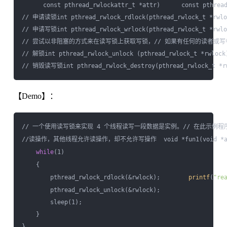
      const pthread_rwlockattr_t *attr)      const pthread
// 申请读锁int pthread_rwlock_rdlock(pthread_rwlock_t *rwloc
// 申请写锁int pthread_rwlock_wrlock(pthread_rwlock_t *rwloc
// 尝试以非阻塞的方式来在读写锁上获取写锁，// 如果有任何的读者或写者持有该锁，则立即
// 解锁int pthread_rwlock_unlock (pthread_rwlock_t *rwlock)
【Demo】：
// 一个使用读写锁来实现 4 个线程读写一段数据是实例。// 在此示例
//读操作，其他线程允许读操作，却不允许写操作  void *fun1(void *arg
while
(1)  

    {  

        pthread_rwlock_rdlock(&rwlock);        
printf
(
"re
        pthread_rwlock_unlock(&rwlock);

        sleep(1);

    }

}  
