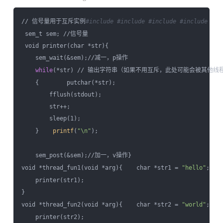
// 信号量用于互斥实例
#include 
#include 
#include 
#include 
 sem_t sem; //信号量

 void printer(char *str){

    sem_wait(&sem);//减一，p操作

while
(*str) // 输出字符串（如果不用互斥，此处可能会被其他线程
    {        putchar(*str);  

        fflush(stdout);

        str++;

        sleep(1);

    }    
printf
(
"\n"
);

    sem_post(&sem);//加一，v操作} 

void *thread_fun1(void *arg){    char *str1 = 
"hello"
;

    printer(str1);

} 

void *thread_fun2(void *arg){    char *str2 = 
"world"
;

    printer(str2);
