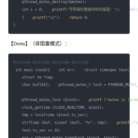
    pthread_mutex_destroy(&mutex); 

    int i = 0;    
printf
(
"字符指针数组中的内容是："
);    
for
(
    }    
printf
(
"\n"
);    
return
 0;

【Demo】（非阻塞模式）：
#include 
#include 
#include 
#include 
 int main (void){    int err;    struct timespec tout;

    struct tm *tmp;

    char buf[64];    pthread_mutex_t lock = PTHREAD_MUTEX_
    pthread_mutex_lock (&lock);    
printf
 (
"mutex is lock
    clock_gettime (CLOCK_REALTIME, &tout);

    tmp = localtime (&tout.tv_sec); 

    strftime (buf, sizeof (buf), 
"%r"
, tmp);    
printf
 (
"
    tout.tv_sec += 10;

    err = pthread_mutex_timedlock (&lock, &tout);
