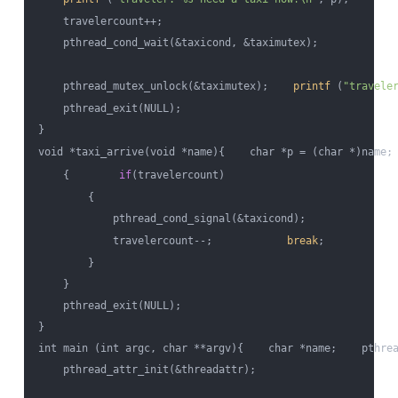
    travelercount++;

    pthread_cond_wait(&taxicond, &taximutex);

    pthread_mutex_unlock(&taximutex);    
printf
 (
"travele
    pthread_exit(NULL);

} 

void *taxi_arrive(void *name){    char *p = (char *)name;
    {        
if
(travelercount)

        {

            pthread_cond_signal(&taxicond);

            travelercount--;            
break
;

        }

    }

    pthread_exit(NULL);

} 

int main (int argc, char **argv){    char *name;    pthrea
    pthread_attr_init(&threadattr);
