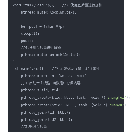
void *task(void *p){    //3.使用互斥量进行加锁

    pthread_mutex_lock(&mutex);

    buf[pos] = (char *)p;

    sleep(1);

    pos++; 

    //4.使用互斥量进行解锁

    pthread_mutex_unlock(&mutex);

} 

int main(void){    //2.初始化互斥量, 默认属性

    pthread_mutex_init(&mutex, NULL); 

    //1.启动一个线程 向数组中存储内容

    pthread_t tid, tid2;

    pthread_create(&tid, NULL, task, (void *)
"zhangfei"
);

    pthread_create(&tid2, NULL, task, (void *)
"guanyu"
);
    pthread_join(tid, NULL);

    pthread_join(tid2, NULL); 

    //5.销毁互斥量
