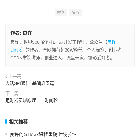
命令
技巧
作者:
良许
良许，世界500强企业Linux开发工程师，公众号【
良许
Linux
】的作者，全网拥有超30W粉丝。个人标签：创业者，
CSDN学院讲师，副业达人，流量玩家，摄影爱好者。
上一篇
大话SPI通信–基础巩固篇
下一篇
定时器实现原理——时间轮
相关推荐
良许的STM32课程重磅上线啦～