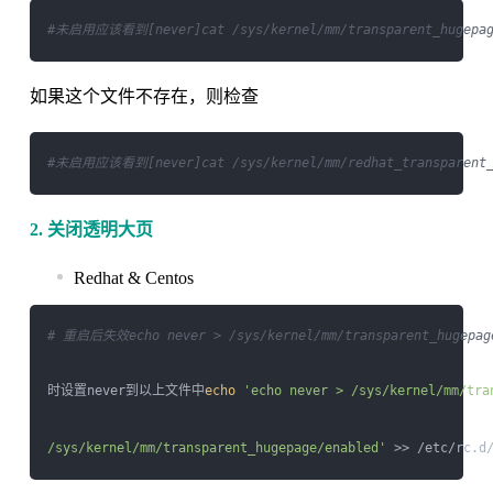
#未启用应该看到[never]cat /sys/kernel/mm/transparent_hugepag
如果这个文件不存在，则检查
#未启用应该看到[never]cat /sys/kernel/mm/redhat_transparent_
2. 关闭透明大页
Redhat & Centos
# 重启后失效echo never > /sys/kernel/mm/transparent_hugepage
时设置never到以上文件中
echo
'echo never > /sys/kernel/mm/tra
/sys/kernel/mm/transparent_hugepage/enabled'