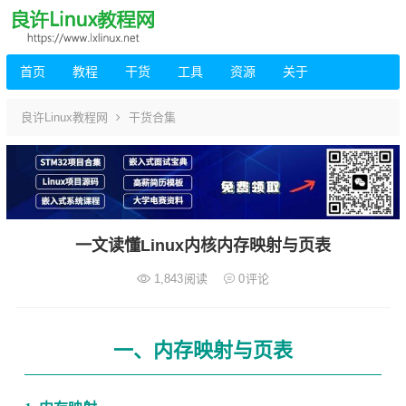
首页
教程
干货
工具
资源
关于
良许Linux教程网
干货合集
一文读懂Linux内核内存映射与页表
1,843
阅读
0
评论
一、内存映射与页表