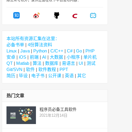
除公众号以外，良许还会在以下平台发布内容：
本站所有资源汇集在这里：
必备书单
|
4份算法资料
Linux
|
Java
|
Python
|
C/C++
|
C#
|
Go
|
PHP
安卓
|
iOS
|
前端
|
AI
|
大数据
|
小程序
|
单片机
QT
|
Matlab
|
算法
|
数据库
|
易语言
|
UI
|
测试
Git/SVN
|
软件
|
软件教程
|
PPT
简历
|
毕设
|
电子书
|
公开课
|
英语
|
其它
热门文章
程序员必备工具软件
2021年12月14日