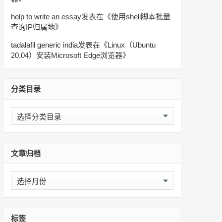
help to write an essay
发表在《
使用shell脚本批量
查询IP归属地
》
tadalafil generic india
发表在《
Linux（Ubuntu
20.04）安装Microsoft Edge浏览器
》
分类目录
分
类
目
录
文章归档
文
章
归
档
标签