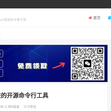
首页
inux常用命令等干货
具
先进的开源命令行工具
2,380
阅读
0
评论