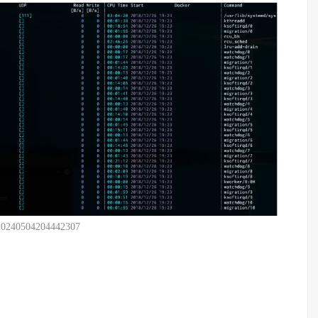
20240504204442307