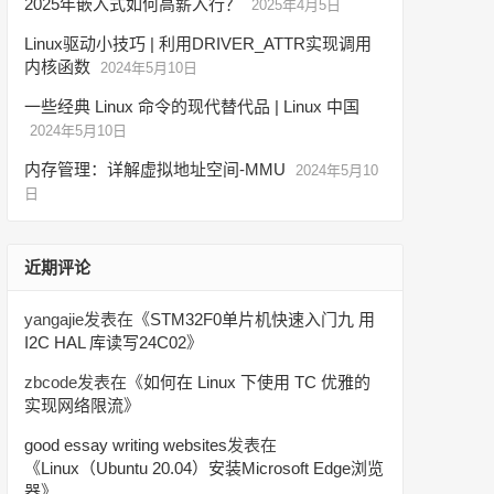
2025年嵌入式如何高薪入行？
2025年4月5日
Linux驱动小技巧 | 利用DRIVER_ATTR实现调用
内核函数
2024年5月10日
一些经典 Linux 命令的现代替代品 | Linux 中国
2024年5月10日
内存管理：详解虚拟地址空间-MMU
2024年5月10
日
近期评论
yangajie
发表在《
STM32F0单片机快速入门九 用
I2C HAL 库读写24C02
》
zbcode
发表在《
如何在 Linux 下使用 TC 优雅的
实现网络限流
》
good essay writing websites
发表在
《
Linux（Ubuntu 20.04）安装Microsoft Edge浏览
器
》