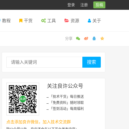
登录
注册
投稿
教程
干货
工具
资源
关于
搜索
关注良许公众号
→「技术干货」每日推送
→「免费资料」随时领取
→「签到活动」每周福利
点击添加良许微信，加入技术交流群