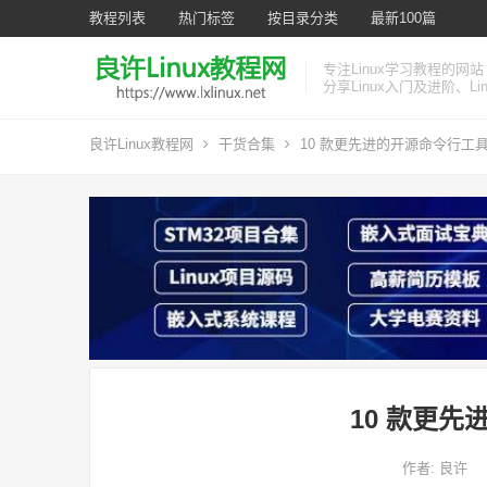
教程列表
热门标签
按目录分类
最新100篇
专注Linux学习教程的网站
分享Linux入门及进阶、L
良许Linux教程网
干货合集
10 款更先进的开源命令行工
10 款更
作者:
良许