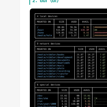
2：duf（df）