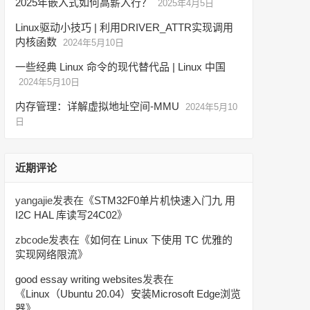
2025年嵌入式如何高薪入行？
2025年4月5日
Linux驱动小技巧 | 利用DRIVER_ATTR实现调用
内核函数
2024年5月10日
一些经典 Linux 命令的现代替代品 | Linux 中国
2024年5月10日
内存管理：详解虚拟地址空间-MMU
2024年5月10
日
近期评论
yangajie
发表在《
STM32F0单片机快速入门九 用
I2C HAL 库读写24C02
》
zbcode
发表在《
如何在 Linux 下使用 TC 优雅的
实现网络限流
》
good essay writing websites
发表在
《
Linux（Ubuntu 20.04）安装Microsoft Edge浏览
器
》