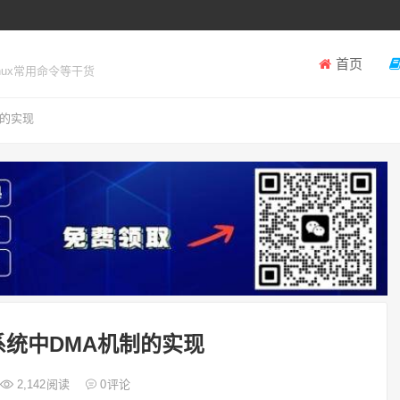
首页
inux常用命令等干货
制的实现
子系统中DMA机制的实现
2,142
阅读
0
评论