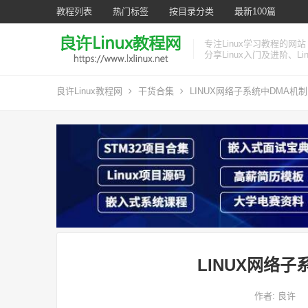
教程列表
热门标签
按目录分类
最新100篇
专注Linux学习教程的网站
分享Linux入门及进阶、L
良许Linux教程网
干货合集
LINUX网络子系统中DMA机
LINUX网络
作者:
良许