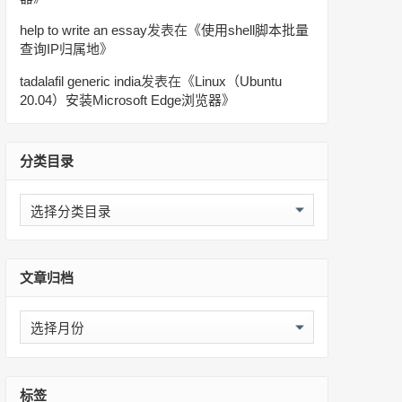
help to write an essay
发表在《
使用shell脚本批量
查询IP归属地
》
tadalafil generic india
发表在《
Linux（Ubuntu
20.04）安装Microsoft Edge浏览器
》
分类目录
分
类
目
录
文章归档
文
章
归
档
标签