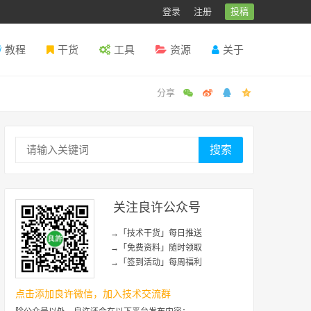
登录
注册
投稿
教程
干货
工具
资源
关于
搜索
关注良许公众号
→「技术干货」每日推送
→「免费资料」随时领取
→「签到活动」每周福利
点击添加良许微信，加入技术交流群