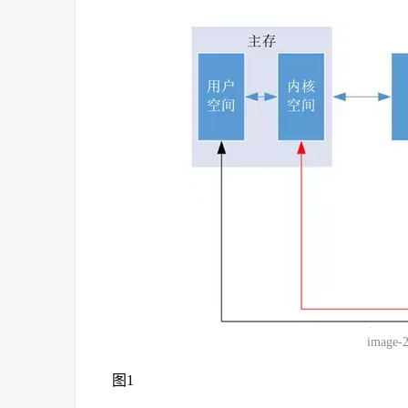
image-
图1