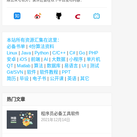
除公众号以外，良许还会在以下平台发布内容：
本站所有资源汇集在这里：
必备书单
|
4份算法资料
Linux
|
Java
|
Python
|
C/C++
|
C#
|
Go
|
PHP
安卓
|
iOS
|
前端
|
AI
|
大数据
|
小程序
|
单片机
QT
|
Matlab
|
算法
|
数据库
|
易语言
|
UI
|
测试
Git/SVN
|
软件
|
软件教程
|
PPT
简历
|
毕设
|
电子书
|
公开课
|
英语
|
其它
热门文章
程序员必备工具软件
2021年12月14日