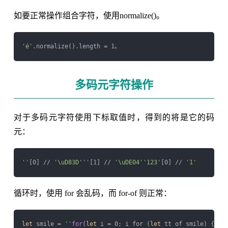
如要正常操作组合字符，使用normalize()。
'é'
多码元字符操作
对于多码元字符使用下标取值时，得到的将是它的码
元：
''
[0] // 
'\uD83D'
''
[1] // 
'\uDE04'
'123'
[0] // 
'1'
循环时，使用 for 会乱码，而 for-of 则正常：
let
 smile = 
''
for
(
let
 i = 0; i for (
let
 tt of smile) {
