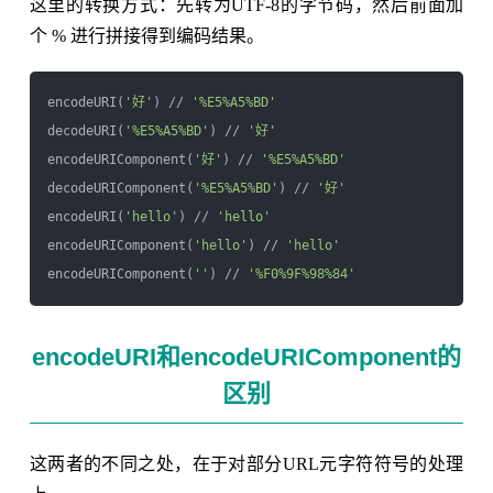
这里的转换方式：先转为UTF-8的字节码，然后前面加
个 % 进行拼接得到编码结果。
encodeURI(
'好'
) // 
'%E5%A5%BD'
decodeURI(
'%E5%A5%BD'
) // 
'好'
encodeURIComponent(
'好'
) // 
'%E5%A5%BD'
decodeURIComponent(
'%E5%A5%BD'
) // 
'好'
encodeURI(
'hello'
) // 
'hello'
encodeURIComponent(
'hello'
) // 
'hello'
encodeURIComponent(
''
) // 
'%F0%9F%98%84'
encodeURI和encodeURIComponent的
区别
这两者的不同之处，在于对部分URL元字符符号的处理