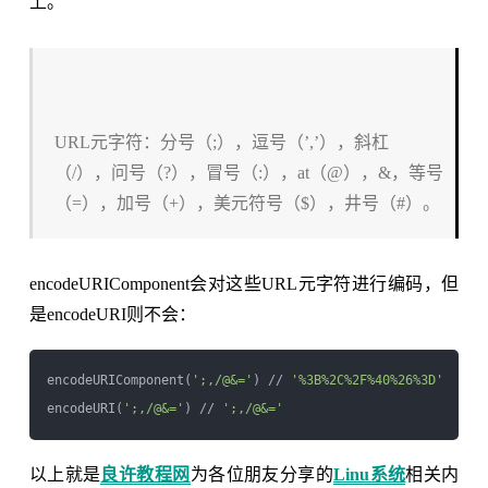
上。
URL元字符：分号（;），逗号（’,’），斜杠
（/），问号（?），冒号（:），at（@），&，等号
（=），加号（+），美元符号（$），井号（#）。
encodeURIComponent会对这些URL元字符进行编码，但
是encodeURI则不会：
encodeURIComponent(
';,/@&='
) // 
'%3B%2C%2F%40%26%3D'
encodeURI(
';,/@&='
) // 
';,/@&='
以上就是
良许教程网
为各位朋友分享的
Linu系统
相关内