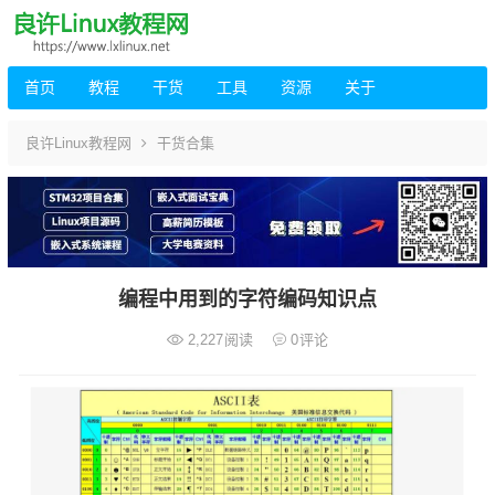
首页
教程
干货
工具
资源
关于
良许Linux教程网
干货合集
编程中用到的字符编码知识点
2,227
阅读
0
评论