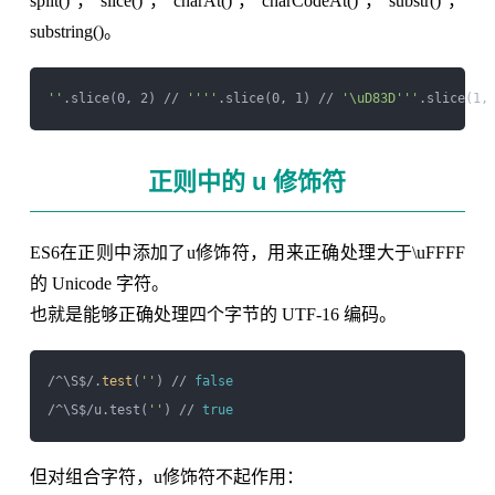
split()，slice()，charAt()，charCodeAt()，substr()，
substring()。
''
.slice(0, 2) // 
''
''
.slice(0, 1) // 
'\uD83D'
''
.slice(1,
正则中的 u 修饰符
ES6在正则中添加了u修饰符，用来正确处理大于\uFFFF
的 Unicode 字符。
也就是能够正确处理四个字节的 UTF-16 编码。
/^\S$/.
test
(
''
) // 
false
/^\S$/u.test(
''
) // 
true
但对组合字符，u修饰符不起作用：