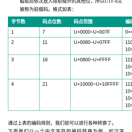
截取后依次放入除前缀外的其他位，所以UTF-8又
被称为前缀码。格式如表：
字节数
码点位数
码点范围
编
1
7
U+0000~U+007F
0×
2
11
U+0080~U+07FF
11
10
3
16
U+0800~U+FFFF
11
10
10
4
21
U+10000~U+10FFFF
11
10
10
10
通过上表的编码规则，我们就可以进行各种转换了。
下面我们以一个中文字符的编码转换为例，如汉字