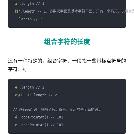
'a'
'好'
''
组合字符的长度
还有一种特殊的，组合字符，一般指一些带标点符号的
字符：é。
'é'
'e\u0301'
.length // 2

'é'
'e'