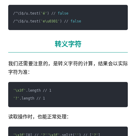
/^\S$/u.test(
'é'
) // 
false
/^\S$/u.test(
'e\u0301'
) // 
false
转义字符
我们还需要注意的，是转义字符的计算，结果会以实际
字符为准：
'\x3f'
'?'
读取操作时，也能正常处理：
'\x3f'
[0] // 
'?'
'\x3f'
.split(
''
) // [
'?'