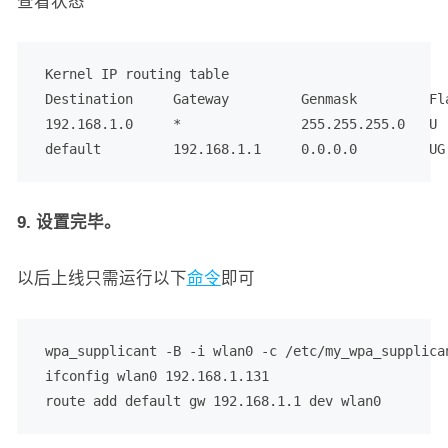
查看状态
 Kernel IP routing table

 Destination     Gateway         Genmask         Fla
 192.168.1.0     *               255.255.255.0   U  
 default         192.168.1.1     0.0.0.0         UG
9. 设置完毕。
以后上线只需运行以下
命令
即可
 wpa_supplicant -B -i wlan0 -c /etc/my_wpa_supplican
 ifconfig wlan0 192.168.1.131

 route add default gw 192.168.1.1 dev wlan0