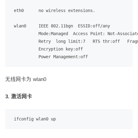
 eth0      no wireless extensions.

 wlan0     IEEE 802.11bgn  ESSID:off/any  

           Mode:Managed  Access Point: Not-Associate
           Retry  long limit:7   RTS thr:off   Fragm
           Encryption key:off

           Power Management:off
无线网卡为 wlan0
3. 激活网卡
 ifconfig wlan0 up