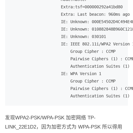
                     Extra:tsf=000000292a41bd80

                     Extra: Last beacon: 960ms ago

                     IE: Unknown: 000E54502D4C494E4B
                     IE: Unknown: 010882848B960C1218
                     IE: Unknown: 030101

                     IE: IEEE 802.11i/WPA2 Version 1
                         Group Cipher : CCMP

                         Pairwise Ciphers (1) : CCMP
                         Authentication Suites (1) :
                     IE: WPA Version 1

                         Group Cipher : CCMP

                         Pairwise Ciphers (1) : CCMP
                         Authentication Suites (1) 
发现WPA2-PSK/WPA-PSK 加密网络 TP-
LINK_22E1D2，因为加密方式为 WPA-PSK 所以得用