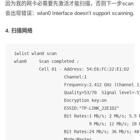
因为我的网卡必需要先激活才能扫描，否则下一步scan
会出现错误：wlan0 Interface doesn’t support scanning.
4. 扫描网络
 iwlist wlan0 scan

 wlan0     Scan completed :

           Cell 01 - Address: 54:E6:FC:22:E1:D2

                     Channel:1

                     Frequency:2.412 GHz (Channel 1)
                     Quality=53/70  Signal level=-57
                     Encryption key:on

                     ESSID:"TP-LINK_22E1D2"

                     Bit Rates:1 Mb/s; 2 Mb/s; 5.5 M
                               9 Mb/s; 12 Mb/s; 18 M
                     Bit Rates:24 Mb/s; 36 Mb/s; 48 
                     Mode:Master
