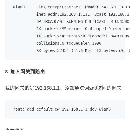
 wlan0     Link encap:Ethernet  HWaddr 54:E6:FC:03:0
           inet addr:192.168.1.131  Bcast:192.168.1.
           UP BROADCAST RUNNING MULTICAST  MTU:1500 
           RX packets:95 errors:0 dropped:0 overruns
           TX packets:4 errors:0 dropped:0 overruns:
           collisions:0 txqueuelen:1000

           RX bytes:32434 (31.6 Kb)  TX bytes:576 (
8. 加入网关到路由
我的网关的是192.168.1.1，添加通过wlan0访问的网关
 route add default gw 192.168.1.1 dev wlan0