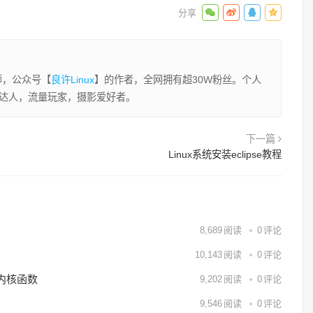
程师，公众号【
良许Linux
】的作者，全网拥有超30W粉丝。个人
业达人，流量玩家，摄影爱好者。
下一篇
Linux系统安装eclipse教程
8,689
阅读
0
评论
10,143
阅读
0
评论
用内核函数
9,202
阅读
0
评论
9,546
阅读
0
评论