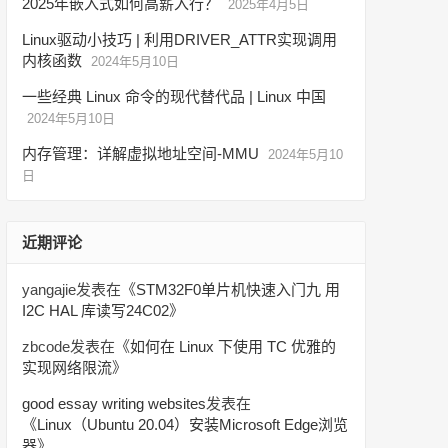
2025年嵌入式如何高薪入行？
2025年4月5日
Linux驱动小技巧 | 利用DRIVER_ATTR实现调用
内核函数
2024年5月10日
一些经典 Linux 命令的现代替代品 | Linux 中国
2024年5月10日
内存管理：详解虚拟地址空间-MMU
2024年5月10
日
近期评论
yangajie
发表在《
STM32F0单片机快速入门九 用
I2C HAL 库读写24C02
》
zbcode
发表在《
如何在 Linux 下使用 TC 优雅的
实现网络限流
》
good essay writing websites
发表在
《
Linux（Ubuntu 20.04）安装Microsoft Edge浏览
器
》