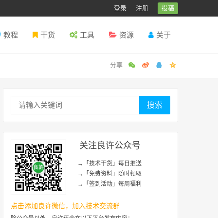
登录
注册
投稿
教程
干货
工具
资源
关于
搜索
关注良许公众号
→「技术干货」每日推送
→「免费资料」随时领取
→「签到活动」每周福利
点击添加良许微信，加入技术交流群