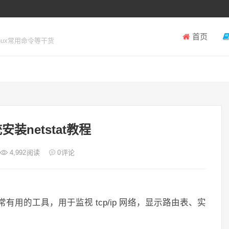
首页
inux常用命令等干货
统安装netstat教程
4,992
阅读
0
评论
非常有用的工具，用于监视 tcp/ip 网络，显示路由表、实
。