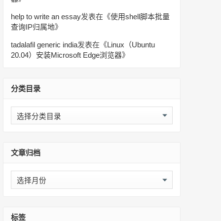
help to write an essay
发表在《
使用shell脚本批量
查询IP归属地
》
tadalafil generic india
发表在《
Linux（Ubuntu
20.04）安装Microsoft Edge浏览器
》
分类目录
分
类
目
录
文章归档
文
章
归
档
标签