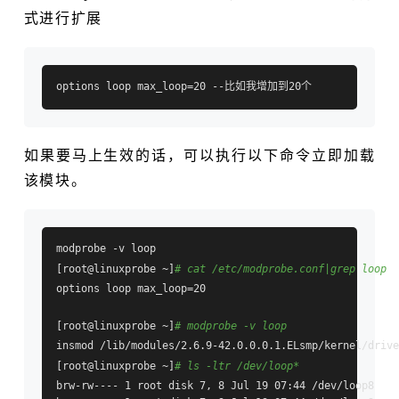
式进行扩展
如果要马上生效的话，可以执行以下命令立即加载
该模块。
modprobe -v loop

[root@linuxprobe ~]
# cat /etc/modprobe.conf|grep loop
options loop max_loop=20

[root@linuxprobe ~]
# modprobe -v loop
insmod /lib/modules/2.6.9-42.0.0.0.1.ELsmp/kernel/drive
[root@linuxprobe ~]
# ls -ltr /dev/loop*
brw-rw---- 1 root disk 7, 8 Jul 19 07:44 /dev/loop8
