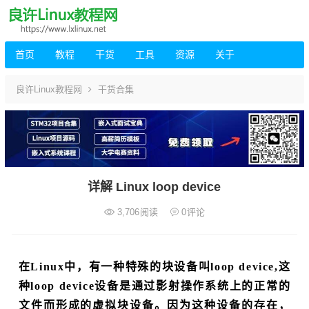
首页
教程
干货
工具
资源
关于
良许Linux教程网
干货合集
详解 Linux loop device
3,706
阅读
0
评论
在Linux中，有一种特殊的块设备叫loop device,这
种loop device设备是通过影射操作系统上的正常的
文件而形成的虚拟块设备。因为这种设备的存在，