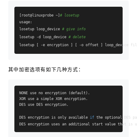
[root@linuxprobe ~]
# losetup
usage:

losetup loop_device 
# give info
losetup -d loop_device 
# delete
losetup [ -e encryption ] [ -o offset ] loop_device fil
其中加密选项有如下几种方式：
NONE use no encryption (default).

XOR use a simple XOR encryption.

DES use DES encryption.

DES encryption is only available 
if
 the optional DES pa