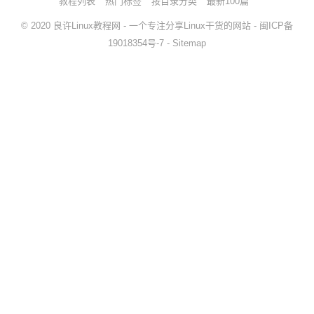
教程列表
热门标签
按目录分类
最新100篇
© 2020
良许Linux教程网
- 一个专注分享Linux干货的网站 -
闽ICP备
19018354号-7
-
Sitemap