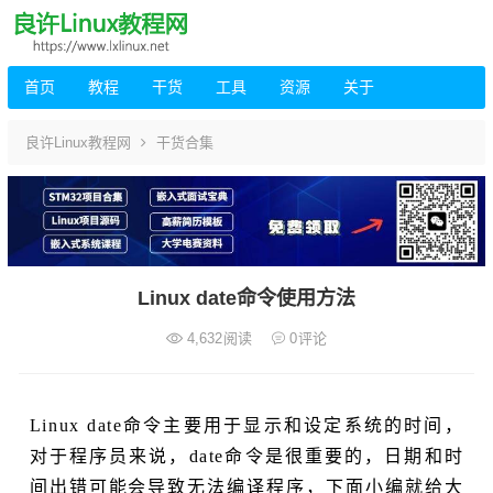
首页
教程
干货
工具
资源
关于
良许Linux教程网
干货合集
Linux date命令使用方法
4,632
阅读
0
评论
Linux date命令主要用于显示和设定系统的时间，
对于程序员来说，date命令是很重要的，日期和时
间出错可能会导致无法编译程序，下面小编就给大