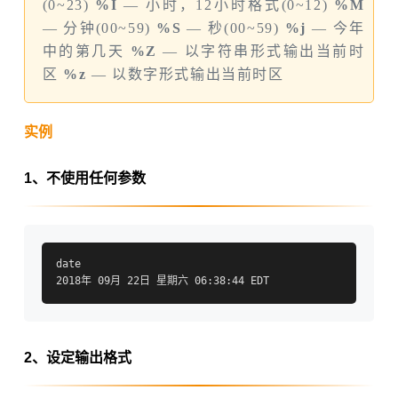
(0~23)
%I
— 小时，12小时格式(0~12)
%M
— 分钟(00~59)
%S
— 秒(00~59)
%j
— 今年
中的第几天
%Z
— 以字符串形式输出当前时
区
%z
— 以数字形式输出当前时区
实例
1、不使用任何参数
date

2、设定输出格式