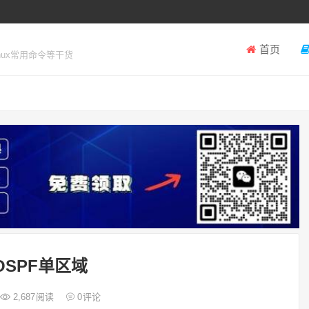
首页
inux常用命令等干货
OSPF单区域
2,687
阅读
0
评论