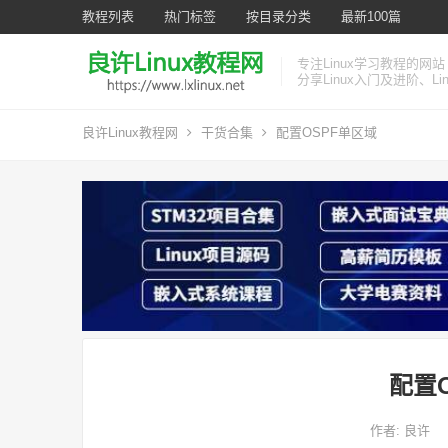
教程列表
热门标签
按目录分类
最新100篇
专注Linux学习教程的网站
分享Linux入门及进阶、L
良许Linux教程网
干货合集
配置OSPF单区域
配置
作者:
良许