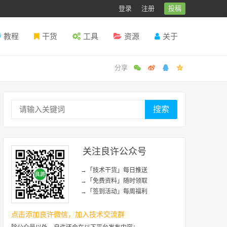
登录
注册
投稿
教程
干货
工具
资源
关于
搜索
关注良许公众号
→「技术干货」每日推送
→「免费资料」随时领取
→「签到活动」每周福利
点击添加良许微信，加入技术交流群