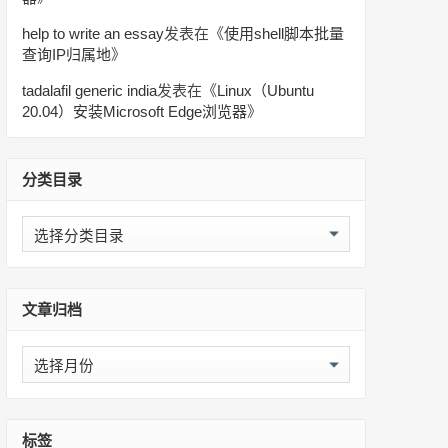
help to write an essay
发表在《
使用shell脚本批量
查询IP归属地
》
tadalafil generic india
发表在《
Linux（Ubuntu
20.04）安装Microsoft Edge浏览器
》
分类目录
分
类
目
录
文章归档
文
章
归
档
标签