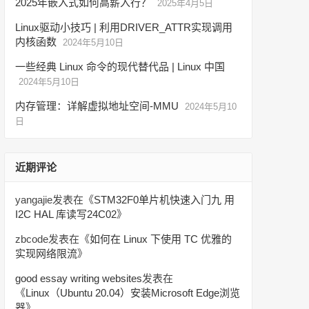
2025年嵌入式如何高薪入行？
2025年4月5日
Linux驱动小技巧 | 利用DRIVER_ATTR实现调用
内核函数
2024年5月10日
一些经典 Linux 命令的现代替代品 | Linux 中国
2024年5月10日
内存管理：详解虚拟地址空间-MMU
2024年5月10
日
近期评论
yangajie
发表在《
STM32F0单片机快速入门九 用
I2C HAL 库读写24C02
》
zbcode
发表在《
如何在 Linux 下使用 TC 优雅的
实现网络限流
》
good essay writing websites
发表在
《
Linux（Ubuntu 20.04）安装Microsoft Edge浏览
器
》