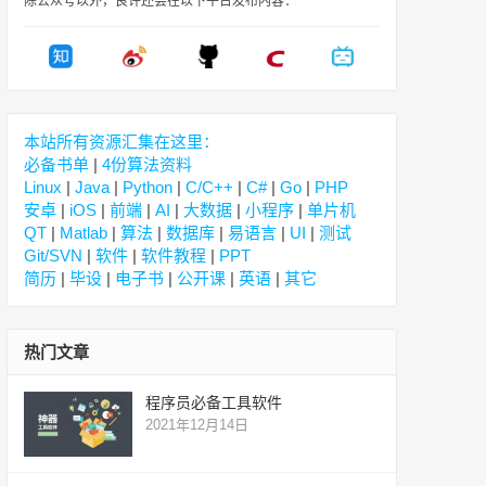
除公众号以外，良许还会在以下平台发布内容：
本站所有资源汇集在这里：
必备书单
|
4份算法资料
Linux
|
Java
|
Python
|
C/C++
|
C#
|
Go
|
PHP
安卓
|
iOS
|
前端
|
AI
|
大数据
|
小程序
|
单片机
QT
|
Matlab
|
算法
|
数据库
|
易语言
|
UI
|
测试
Git/SVN
|
软件
|
软件教程
|
PPT
简历
|
毕设
|
电子书
|
公开课
|
英语
|
其它
热门文章
程序员必备工具软件
2021年12月14日