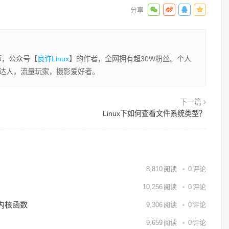
程师，公众号【
良许Linux
】的作者，全网拥有超30W粉丝。个人
业达人，流量玩家，摄影爱好者。
下一篇
Linux下如何查看文件系统类型？
8,810
阅读
0
评论
10,256
阅读
0
评论
用内核函数
9,306
阅读
0
评论
9,659
阅读
0
评论