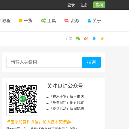
登录
注册
投稿
教程
干货
工具
资源
关于
搜索
关注良许公众号
→「技术干货」每日推送
→「免费资料」随时领取
→「签到活动」每周福利
点击添加良许微信，加入技术交流群