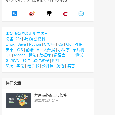
除公众号以外，良许还会在以下平台发布内容：
本站所有资源汇集在这里：
必备书单
|
4份算法资料
Linux
|
Java
|
Python
|
C/C++
|
C#
|
Go
|
PHP
安卓
|
iOS
|
前端
|
AI
|
大数据
|
小程序
|
单片机
QT
|
Matlab
|
算法
|
数据库
|
易语言
|
UI
|
测试
Git/SVN
|
软件
|
软件教程
|
PPT
简历
|
毕设
|
电子书
|
公开课
|
英语
|
其它
热门文章
程序员必备工具软件
2021年12月14日