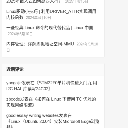
2025年嵌入式如何高薪入行？
2025年4月5日
Linux驱动小技巧 | 利用DRIVER_ATTR实现调用
内核函数
2024年5月10日
一些经典 Linux 命令的现代替代品 | Linux 中国
2024年5月10日
内存管理：详解虚拟地址空间-MMU
2024年5月10
日
近期评论
yangajie
发表在《
STM32F0单片机快速入门九 用
I2C HAL 库读写24C02
》
zbcode
发表在《
如何在 Linux 下使用 TC 优雅的
实现网络限流
》
good essay writing websites
发表在
《
Linux（Ubuntu 20.04）安装Microsoft Edge浏览
器
》