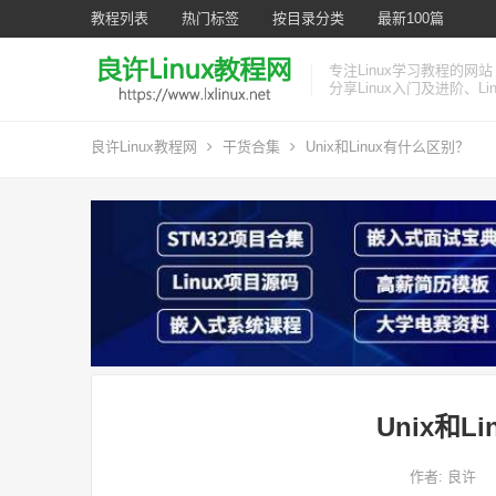
教程列表
热门标签
按目录分类
最新100篇
专注Linux学习教程的网站
分享Linux入门及进阶、L
良许Linux教程网
干货合集
Unix和Linux有什么区别？
Unix和L
作者:
良许