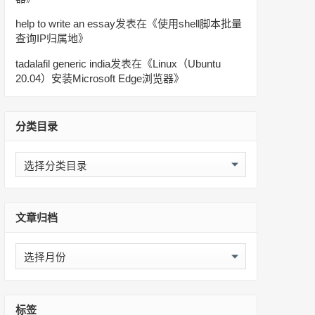
help to write an essay
发表在《
使用shell脚本批量
查询IP归属地
》
tadalafil generic india
发表在《
Linux（Ubuntu
20.04）安装Microsoft Edge浏览器
》
分类目录
分
类
目
录
文章归档
文
章
归
档
标签