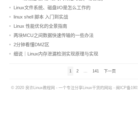
Linux文件系统、磁盘I/O是怎么工作的
linux shell 脚本 入门到实战
Linux 性能优化的全景指南
两块MCU之间数据快速传输的一些办法
2分钟看懂DMZ区
细说｜Linux内存泄漏检测实现原理与实现
文
1
2
…
141
下一页
章
导
© 2020
良许Linux教程网
- 一个专注分享Linux干货的网站 -
闽ICP备1901
航