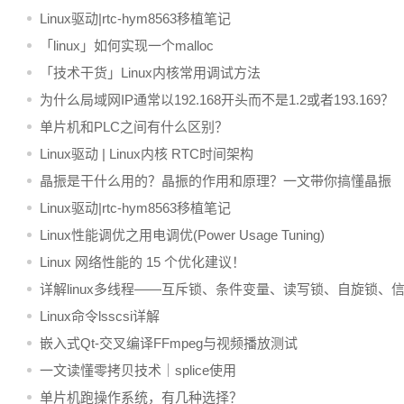
Linux驱动|rtc-hym8563移植笔记
「linux」如何实现一个malloc
「技术干货」Linux内核常用调试方法
为什么局域网IP通常以192.168开头而不是1.2或者193.169？
单片机和PLC之间有什么区别？
Linux驱动 | Linux内核 RTC时间架构
晶振是干什么用的？晶振的作用和原理？一文带你搞懂晶振
Linux驱动|rtc-hym8563移植笔记
Linux性能调优之用电调优(Power Usage Tuning)
Linux 网络性能的 15 个优化建议！
详解linux多线程——互斥锁、条件变量、读写锁、自旋锁、
量
Linux命令lsscsi详解
嵌入式Qt-交叉编译FFmpeg与视频播放测试
一文读懂零拷贝技术｜splice使用
单片机跑操作系统，有几种选择？