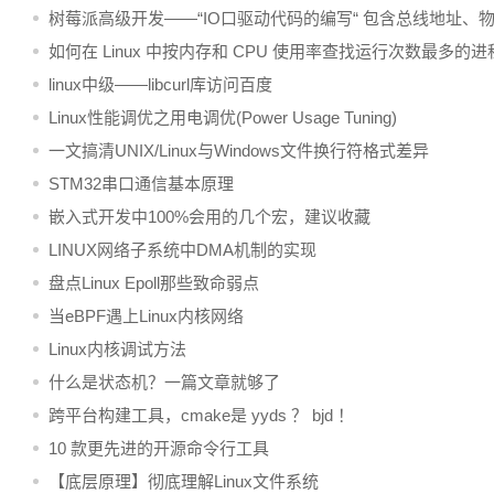
树莓派高级开发——“IO口驱动代码的编写“ 包含总线地址、
_虚拟地址、BCM2835芯片手册知识
如何在 Linux 中按内存和 CPU 使用率查找运行次数最多的进
linux中级——libcurl库访问百度
Linux性能调优之用电调优(Power Usage Tuning)
一文搞清UNIX/Linux与Windows文件换行符格式差异
STM32串口通信基本原理
嵌入式开发中100%会用的几个宏，建议收藏
LINUX网络子系统中DMA机制的实现
盘点Linux Epoll那些致命弱点
当eBPF遇上Linux内核网络
Linux内核调试方法
什么是状态机？一篇文章就够了
跨平台构建工具，cmake是 yyds ？ bjd ！
10 款更先进的开源命令行工具
【底层原理】彻底理解Linux文件系统