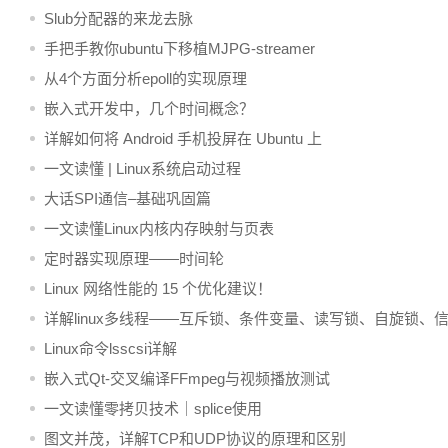
Slub分配器的来龙去脉
手把手教你ubuntu下移植MJPG-streamer
从4个方面分析epoll的实现原理
嵌入式开发中，几个时间概念？
详解如何将 Android 手机投屏在 Ubuntu 上
一文读懂 | Linux系统启动过程
大话SPI通信–基础巩固篇
一文读懂Linux内核内存映射与页表
定时器实现原理——时间轮
Linux 网络性能的 15 个优化建议！
详解linux多线程——互斥锁、条件变量、读写锁、自旋锁、
量
Linux命令lsscsi详解
嵌入式Qt-交叉编译FFmpeg与视频播放测试
一文读懂零拷贝技术｜splice使用
图文并茂，详解TCP和UDP协议的原理和区别