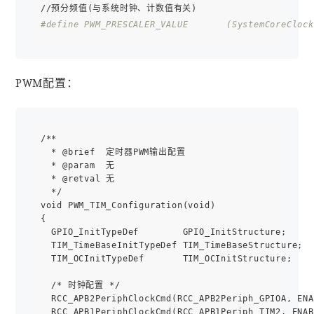
#define PWM_PRESCALER_VALUE       (SystemCoreClock
PWM配置：
/**

  * @brief  定时器PWM输出配置

  * @param  无

  * @retval 无

  */

void PWM_TIM_Configuration(void)

{

  GPIO_InitTypeDef        GPIO_InitStructure;

  TIM_TimeBaseInitTypeDef TIM_TimeBaseStructure;

  TIM_OCInitTypeDef       TIM_OCInitStructure;

  /* 时钟配置 */

  RCC_APB2PeriphClockCmd(RCC_APB2Periph_GPIOA, ENA
  RCC_APB1PeriphClockCmd(RCC_APB1Periph_TIM2, ENAB