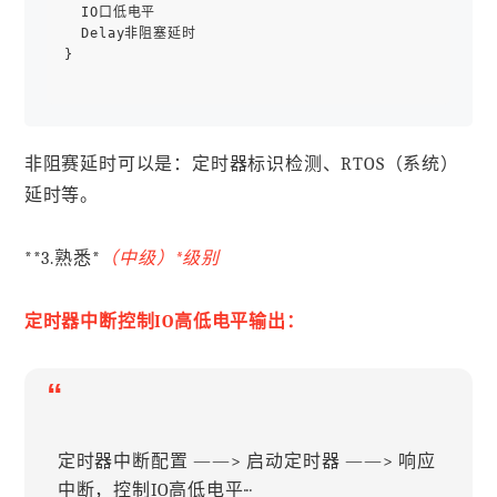
  IO口低电平

  Delay非阻塞延时

}

非阻赛延时可以是：定时器标识检测、RTOS（系统）
延时等。
**3.熟悉*
（中级）*
级别
定时器中断控制IO高低电平输出：
“
定时器中断配置 ——> 启动定时器 ——> 响应
中断，控制IO高低电平···