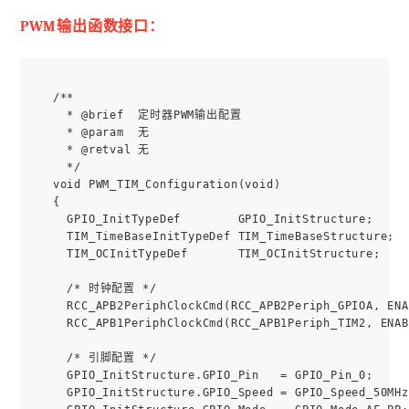
PWM输出函数接口：
/**

  * @brief  定时器PWM输出配置

  * @param  无

  * @retval 无

  */

void PWM_TIM_Configuration(void)

{

  GPIO_InitTypeDef        GPIO_InitStructure;

  TIM_TimeBaseInitTypeDef TIM_TimeBaseStructure;

  TIM_OCInitTypeDef       TIM_OCInitStructure;

  /* 时钟配置 */

  RCC_APB2PeriphClockCmd(RCC_APB2Periph_GPIOA, ENA
  RCC_APB1PeriphClockCmd(RCC_APB1Periph_TIM2, ENAB
  /* 引脚配置 */

  GPIO_InitStructure.GPIO_Pin   = GPIO_Pin_0;

  GPIO_InitStructure.GPIO_Speed = GPIO_Speed_50MHz;