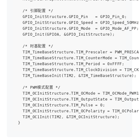
  /* 引脚配置 */

  GPIO_InitStructure.GPIO_Pin   = GPIO_Pin_0;

  GPIO_InitStructure.GPIO_Speed = GPIO_Speed_50MHz;
  GPIO_InitStructure.GPIO_Mode  = GPIO_Mode_AF_PP;

  GPIO_Init(GPIOA, &GPIO_InitStructure);

  /* 时基配置 */

  TIM_TimeBaseStructure.TIM_Prescaler = PWM_PRESC
  TIM_TimeBaseStructure.TIM_CounterMode = TIM_Cou
  TIM_TimeBaseStructure.TIM_Period = 0xFFFF;   
  TIM_TimeBaseStructure.TIM_ClockDivision = TIM_C
  TIM_TimeBaseInit(TIM2, &TIM_TimeBaseStructure);

  /* PWM模式配置 */

  TIM_OCInitStructure.TIM_OCMode = TIM_OCMode_PWM
  TIM_OCInitStructure.TIM_OutputState = TIM_Outpu
  TIM_OCInitStructure.TIM_Pulse = 0;            
  TIM_OCInitStructure.TIM_OCPolarity = TIM_OCPo
  TIM_OC1Init(TIM2, &TIM_OCInitStructure);
