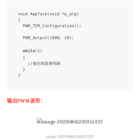
void AppTask(void *p_arg)

{

  PWM_TIM_Configuration();

  PWM_Output(1000, 20);

while
(1)

  {

    //自己的应用代码

  }

输出PWM波形：
image-20230806230255237