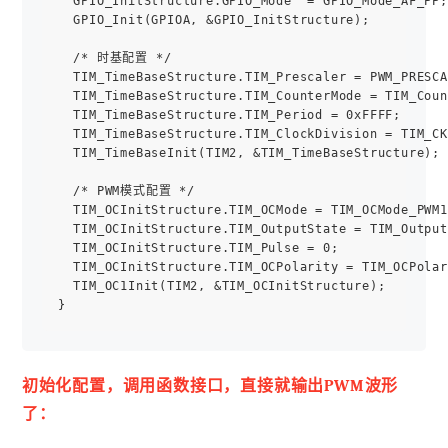
  GPIO_InitStructure.GPIO_Mode  = GPIO_Mode_AF_PP;

  GPIO_Init(GPIOA, &GPIO_InitStructure);

  /* 时基配置 */

  TIM_TimeBaseStructure.TIM_Prescaler = PWM_PRESC
  TIM_TimeBaseStructure.TIM_CounterMode = TIM_Cou
  TIM_TimeBaseStructure.TIM_Period = 0xFFFF;   
  TIM_TimeBaseStructure.TIM_ClockDivision = TIM_C
  TIM_TimeBaseInit(TIM2, &TIM_TimeBaseStructure);

  /* PWM模式配置 */

  TIM_OCInitStructure.TIM_OCMode = TIM_OCMode_PWM
  TIM_OCInitStructure.TIM_OutputState = TIM_Outpu
  TIM_OCInitStructure.TIM_Pulse = 0;            
  TIM_OCInitStructure.TIM_OCPolarity = TIM_OCPo
  TIM_OC1Init(TIM2, &TIM_OCInitStructure);

初始化配置，调用函数接口，直接就输出PWM波形
了：