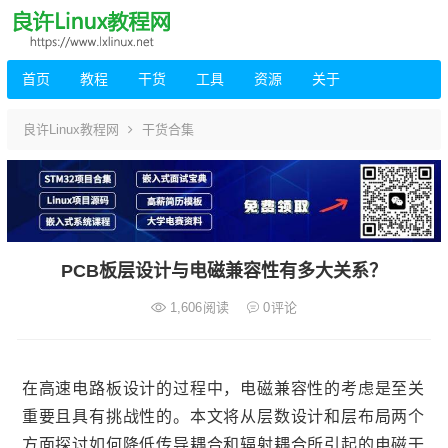
首页
教程
干货
工具
资源
关于
良许Linux教程网
干货合集
PCB板层设计与电磁兼容性有多大关系？
1,606
阅读
0
评论
在高速电路板设计的过程中，电磁兼容性的考虑是至关
重要且具有挑战性的。本文将从层数设计和层布局两个
方面探讨如何降低传导耦合和辐射耦合所引起的电磁干