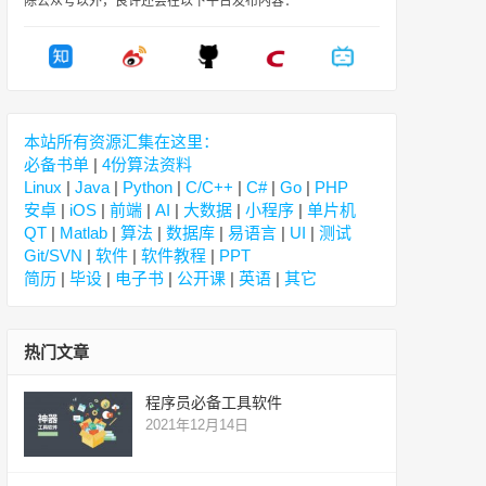
除公众号以外，良许还会在以下平台发布内容：
本站所有资源汇集在这里：
必备书单
|
4份算法资料
Linux
|
Java
|
Python
|
C/C++
|
C#
|
Go
|
PHP
安卓
|
iOS
|
前端
|
AI
|
大数据
|
小程序
|
单片机
QT
|
Matlab
|
算法
|
数据库
|
易语言
|
UI
|
测试
Git/SVN
|
软件
|
软件教程
|
PPT
简历
|
毕设
|
电子书
|
公开课
|
英语
|
其它
热门文章
程序员必备工具软件
2021年12月14日