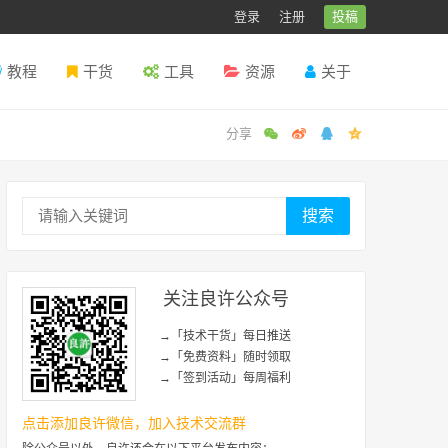
登录
注册
投稿
教程
干货
工具
资源
关于
搜索
关注良许公众号
→「技术干货」每日推送
→「免费资料」随时领取
→「签到活动」每周福利
点击添加良许微信，加入技术交流群