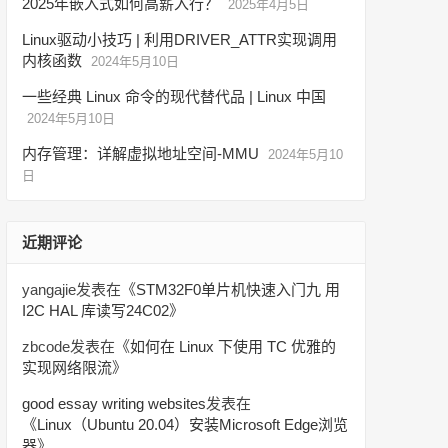
2025年嵌入式如何高薪入行？
2025年4月5日
Linux驱动小技巧 | 利用DRIVER_ATTR实现调用
内核函数
2024年5月10日
一些经典 Linux 命令的现代替代品 | Linux 中国
2024年5月10日
内存管理：详解虚拟地址空间-MMU
2024年5月10
日
近期评论
yangajie
发表在《
STM32F0单片机快速入门九 用
I2C HAL 库读写24C02
》
zbcode
发表在《
如何在 Linux 下使用 TC 优雅的
实现网络限流
》
good essay writing websites
发表在
《
Linux（Ubuntu 20.04）安装Microsoft Edge浏览
器
》