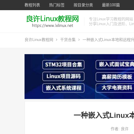
教程列表
热门标签
按目录分类
最新100篇
专注Linux学习教程的网站
分享Linux入门及进阶、L
良许Linux教程网
干货合集
一种嵌入式Linux本地和远程
一种嵌入式Linu
作者:
良许