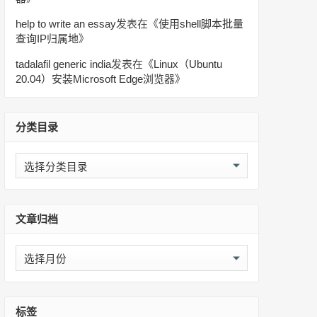
help to write an essay
发表在《
使用shell脚本批量
查询IP归属地
》
tadalafil generic india
发表在《
Linux（Ubuntu
20.04）安装Microsoft Edge浏览器
》
分类目录
分
类
目
录
文章归档
文
章
归
档
标签