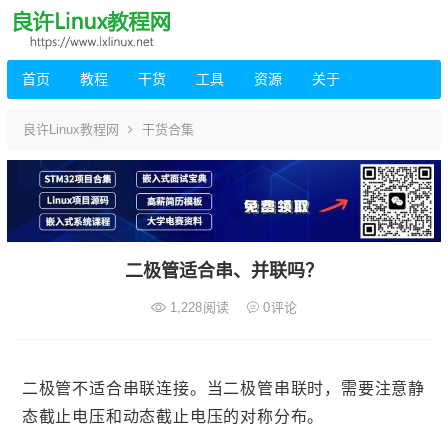
首页
教程
干货
工具
资源
关于
良许Linux教程网
干货合集
二极管适合串、并联吗？
1,228
阅读
0
评论
二极管不适合串联连接。当二极管串联时，需要注意静
态截止电压和动态截止电压的对称分布。