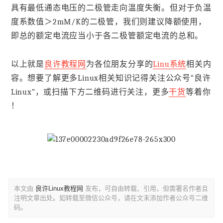
具有最低通态电压的二极管走向温度失衡。但对于负温
度系数值＞2mM/K的二极管，我们则建议降额使用，
即总的额定电流应当小于各二极管额定电流的总和。
以上就是
良许教程网
为各位朋友分享的
Linu系统
相关内
容。想要了解更多Linux相关知识记得关注公众号“良许
Linux”，或扫描下方二维码进行关注，更多
干货
等着你
！
本文由
良许Linux教程网
发布，可自由转载、引用，但需署名作者且
注明文章出处。如转载至微信公众号，请在文末添加作者公众号二维
码。