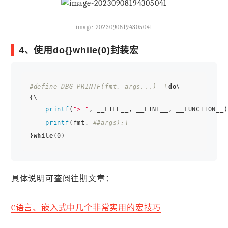
image-20230908194305041
4、使用do{}while(0)封装宏
#define DBG_PRINTF(fmt, args...)  \
do
\

{\

printf
(
"> "
, __FILE__, __LINE__, __FUNCTION__)
printf
(fmt, 
##args);\
}
while
具体说明可查阅往期文章：
C语言、嵌入式中几个非常实用的宏技巧