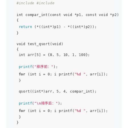
#include 
#include 
int compar_int(const void *p1, const void *p2)

{

return
 (*((int*)p1) - *((int*)p2));

}

void test_qsort(void)

{

 int arr[5] = {8, 5, 10, 1, 100};

printf
(
"排序前："
);

for
 (int i = 0; i printf(
"%d "
, arr[i]);

 }

 qsort((int*)arr, 5, 4, compar_int);

printf
(
"\n排序后："
);

for
 (int i = 0; i printf(
"%d "
, arr[i]);

 }

}
