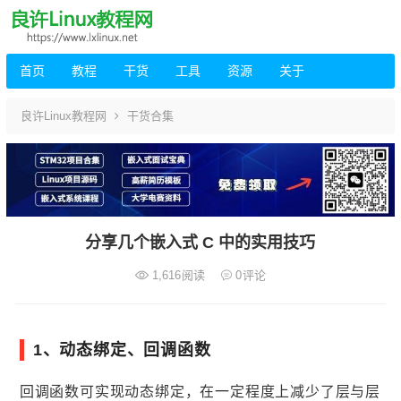
首页
教程
干货
工具
资源
关于
良许Linux教程网
干货合集
分享几个嵌入式 C 中的实用技巧
1,616
阅读
0
评论
1、动态绑定、回调函数
回调函数可实现动态绑定，在一定程度上减少了层与层