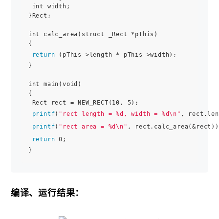
 int width;

}Rect;

int calc_area(struct _Rect *pThis)

{

return
 (pThis->length * pThis->width);

}

int main(void)

{

 Rect rect = NEW_RECT(10, 5);

printf
(
"rect length = %d, width = %d\n"
, rect.len
printf
(
"rect area = %d\n"
, rect.calc_area(&rect));
return
 0;

编译、运行结果：