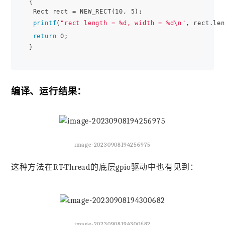
{

 Rect rect = NEW_RECT(10, 5);

printf
(
"rect length = %d, width = %d\n"
, rect.len
return
 0;

编译、运行结果：
image-20230908194256975
这种方法在RT-Thread的底层gpio驱动中也有见到：
image-20230908194300682