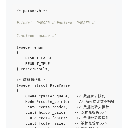
/* parser.h */

#ifndef _PARSER_H_
#define _PARSER_H_
#include "queue.h"
typedef enum

{

    RESULT_FALSE,

    RESULT_TRUE

} ParserResult;

/* 解析器结构 */

typedef struct DataParser

{

    Queue *parser_queue;   // 数据解析队列

    Node *resule_pointer;   // 解析结果数据指针

    uint8 *data_header;    // 数据校验头指针

    uint8 header_size;    // 数据校验头大小

    uint8 *data_footer;    // 数据校验尾指针

    uint8 footer_size;    // 数据校验尾大小
