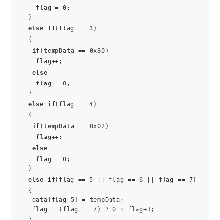
  flag = 0;

else
if
(flag == 3)

{

if
(tempData == 0x80)

  flag++;

else
  flag = 0;

else
if
(flag == 4)

{

if
(tempData == 0x02)

  flag++;

else
  flag = 0;

else
if
(flag == 5 || flag == 6 || flag == 7)

{

 data[flag-5] = tempData;

 flag = (flag == 7) ? 0 : flag+1;
