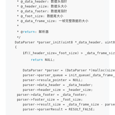
 * @_data_header: 数据头指针

 * @_header_size: 数据头大小

 * @_data_footer: 数据尾指针

 * @_foot_size: 数据尾大小

 * @_data_frame_size: 一帧完整数据的大小

 *

 * @
return
: 解析器

 */

DataParser *parser_init(uint8 *_data_header, uint8
{

if
((_header_size+_foot_size) > _data_frame_siz
return
 NULL;

    DataParser *parser = (DataParser *)malloc(size
    parser->parser_queue = init_queue(_data_frame_
    parser->resule_pointer = NULL;

    parser->data_header = _data_header;

    parser->header_size = _header_size;

 parser->data_footer = _data_footer;

 parser->footer_size = _foot_size;

    parser->result_size = _data_frame_size - parse
    parser->parserResult = RESULT_FALSE;
