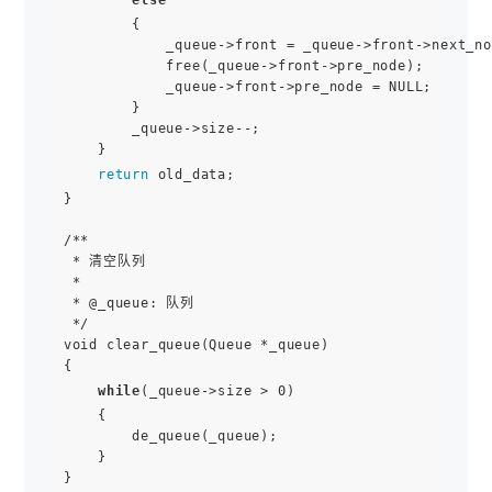
        {

            _queue->front = _queue->front->next_no
            free(_queue->front->pre_node);

            _queue->front->pre_node = NULL;

        }

        _queue->size--;

    }

return
 old_data;

}

/**

 * 清空队列

 *

 * @_queue: 队列

 */

void clear_queue(Queue *_queue)

{

while
(_queue->size > 0)

    {

        de_queue(_queue);

    }

}
