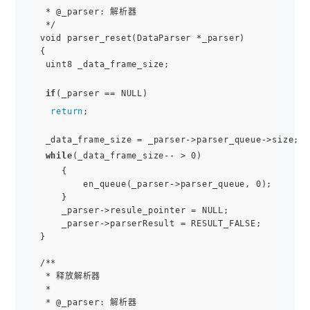
 * @_parser: 解析器

 */

void parser_reset(DataParser *_parser)

{

 uint8 _data_frame_size;

if
(_parser == NULL)

return
;

 _data_frame_size = _parser->parser_queue->size;

while
(_data_frame_size-- > 0)

    {

        en_queue(_parser->parser_queue, 0);

    }

    _parser->resule_pointer = NULL;

    _parser->parserResult = RESULT_FALSE;

}

/**

 * 释放解析器

 *

 * @_parser: 解析器
