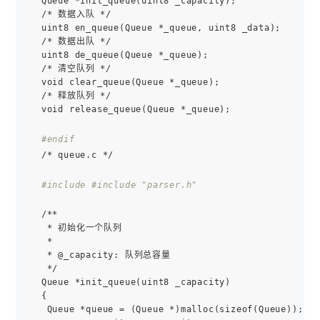
Queue *init_queue(uint8 _capacity);

/* 数据入队 */

uint8 en_queue(Queue *_queue, uint8 _data);

/* 数据出队 */

uint8 de_queue(Queue *_queue);

/* 清空队列 */

void clear_queue(Queue *_queue);

/* 释放队列 */

void release_queue(Queue *_queue);

#endif
/* queue.c */

#include 
#include "parser.h"
/**

 * 初始化一个队列

 *

 * @_capacity: 队列总容量

 */

Queue *init_queue(uint8 _capacity)

{

 Queue *queue = (Queue *)malloc(sizeof(Queue));
