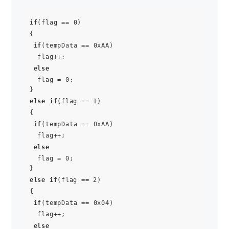
if
(flag == 0)

{

if
(tempData == 0xAA)

  flag++;

else
  flag = 0;

else
if
(flag == 1)

{

if
(tempData == 0xAA)

  flag++;

else
  flag = 0;

else
if
(flag == 2)

{

if
(tempData == 0x04)

  flag++;

else