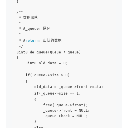
}

/**

 * 数据出队

 *

 * @_queue: 队列

 *

 * @
return
: 出队的数据

 */

uint8 de_queue(Queue *_queue)

{

    uint8 old_data = 0;

if
(_queue->size > 0)

    {

        old_data = _queue->front->data;

if
(_queue->size == 1)

        {

            free(_queue->front);

            _queue->front = NULL;

            _queue->back = NULL;

        }

else