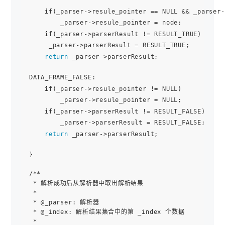
if
(_parser->resule_pointer == NULL && _parser-
        _parser->resule_pointer = node;

if
(_parser->parserResult != RESULT_TRUE)

     _parser->parserResult = RESULT_TRUE;

return
 _parser->parserResult;

DATA_FRAME_FALSE:

if
(_parser->resule_pointer != NULL)

        _parser->resule_pointer = NULL;

if
(_parser->parserResult != RESULT_FALSE)

        _parser->parserResult = RESULT_FALSE;

return
 _parser->parserResult;

}

/**

 * 解析成功后从解析器中取出解析结果

 *

 * @_parser: 解析器

 * @_index: 解析结果集合中的第 _index 个数据

 *
