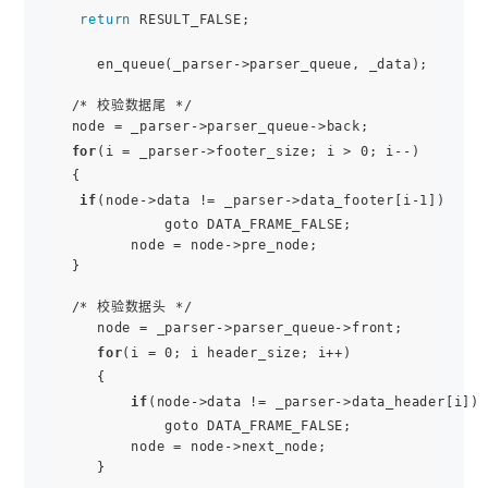
return
 RESULT_FALSE;

    en_queue(_parser->parser_queue, _data);

 /* 校验数据尾 */

 node = _parser->parser_queue->back;

for
(i = _parser->footer_size; i > 0; i--)

 {

if
(node->data != _parser->data_footer[i-1])

            goto DATA_FRAME_FALSE;

        node = node->pre_node;

 }

 /* 校验数据头 */

    node = _parser->parser_queue->front;

for
(i = 0; i header_size; i++)

    {

if
(node->data != _parser->data_header[i])

            goto DATA_FRAME_FALSE;

        node = node->next_node;

    }
