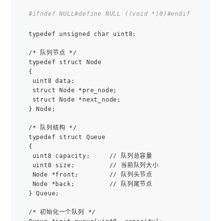
#ifndef NULL
#define NULL ((void *)0)
#endif
typedef unsigned char uint8;

/* 队列节点 */

typedef struct Node

{

 uint8 data;

 struct Node *pre_node;

 struct Node *next_node;

} Node;

/* 队列结构 */

typedef struct Queue

{

 uint8 capacity;     // 队列总容量

 uint8 size;         // 当前队列大小

 Node *front;        // 队列头节点

 Node *back;         // 队列尾节点

} Queue;

/* 初始化一个队列 */
