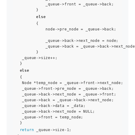
            _queue->front = _queue->back;

        }

else
        {

            node->pre_node = _queue->back;

            _queue->back->next_node = node;

            _queue->back = _queue->back->next_node;
        }

  _queue->size++;

 }

else
 {

  Node *temp_node = _queue->front->next_node;

  _queue->front->pre_node = _queue->back;

  _queue->back->next_node = _queue->front;

  _queue->back = _queue->back->next_node;

  _queue->back->data = _data;

  _queue->back->next_node = NULL;

  _queue->front = temp_node;

 }

return
 _queue->size-1;
