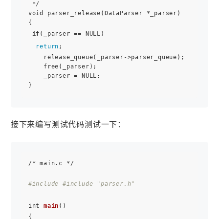
 */

void parser_release(DataParser *_parser)

{

if
(_parser == NULL)

return
;

    release_queue(_parser->parser_queue);

    free(_parser);

    _parser = NULL;

接下来编写测试代码测试一下：
/* main.c */

#include 
#include "parser.h"
int 
main
()

{
