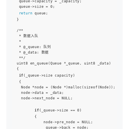
 queue->capacity = _capacity;

 queue->size = 0;

return
 queue;

}

/**

 * 数据入队

 *

 * @_queue: 队列

 * @_data: 数据

 **/

uint8 en_queue(Queue *_queue, uint8 _data)

{

if
(_queue->size capacity)

 {

  Node *node = (Node *)malloc(sizeof(Node));

  node->data = _data;

  node->next_node = NULL;

if
(_queue->size == 0)

        {

            node->pre_node = NULL;

            _queue->back = node;
