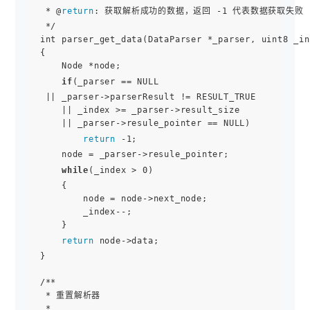
 * @
return
: 获取解析成功的数据，返回 -1 代表数据获取失败

 */

int parser_get_data(DataParser *_parser, uint8 _in
{

    Node *node;

if
(_parser == NULL

 || _parser->parserResult != RESULT_TRUE

    || _index >= _parser->result_size

    || _parser->resule_pointer == NULL)

return
 -1;

    node = _parser->resule_pointer;

while
(_index > 0)

    {

        node = node->next_node;

        _index--;

    }

return
 node->data;

}

/**

 * 重置解析器

 *
