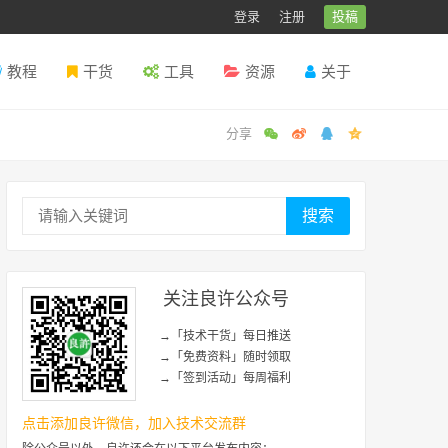
登录
注册
投稿
教程
干货
工具
资源
关于
搜索
关注良许公众号
→「技术干货」每日推送
→「免费资料」随时领取
→「签到活动」每周福利
点击添加良许微信，加入技术交流群