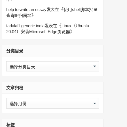
help to write an essay
发表在《
使用shell脚本批量
查询IP归属地
》
tadalafil generic india
发表在《
Linux（Ubuntu
20.04）安装Microsoft Edge浏览器
》
分类目录
分
类
目
录
文章归档
文
章
归
档
标签