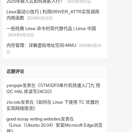
2025年嵌入式如何高薪入行？
2025年4月5日
Linux驱动小技巧 | 利用DRIVER_ATTR实现调用
内核函数
2024年5月10日
一些经典 Linux 命令的现代替代品 | Linux 中国
2024年5月10日
内存管理：详解虚拟地址空间-MMU
2024年5月10
日
近期评论
yangajie
发表在《
STM32F0单片机快速入门九 用
I2C HAL 库读写24C02
》
zbcode
发表在《
如何在 Linux 下使用 TC 优雅的
实现网络限流
》
good essay writing websites
发表在
《
Linux（Ubuntu 20.04）安装Microsoft Edge浏览
器
》