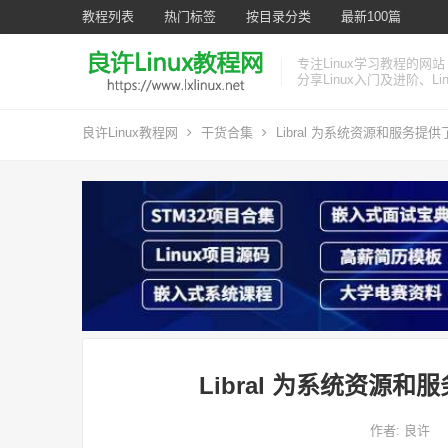
教程列表
热门标签
按目录分类
最新100篇
专注Linux学习教程的网站
分享Linux入门及进阶、L
良许Linux教程网
干货合集
Libral 为系统资源和服务提供
Libral 为系统资源和
作者:
良许