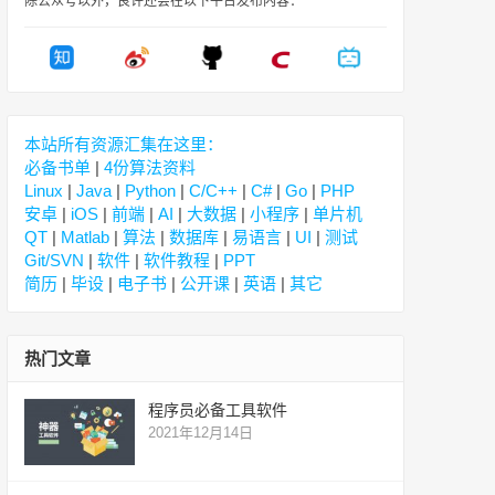
除公众号以外，良许还会在以下平台发布内容：
本站所有资源汇集在这里：
必备书单
|
4份算法资料
Linux
|
Java
|
Python
|
C/C++
|
C#
|
Go
|
PHP
安卓
|
iOS
|
前端
|
AI
|
大数据
|
小程序
|
单片机
QT
|
Matlab
|
算法
|
数据库
|
易语言
|
UI
|
测试
Git/SVN
|
软件
|
软件教程
|
PPT
简历
|
毕设
|
电子书
|
公开课
|
英语
|
其它
热门文章
程序员必备工具软件
2021年12月14日